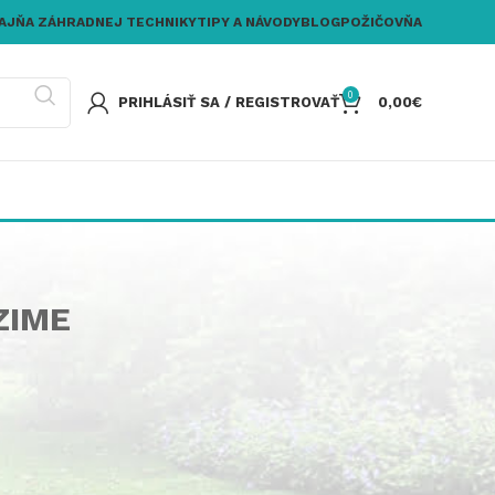
AJŇA ZÁHRADNEJ TECHNIKY
TIPY A NÁVODY
BLOG
POŽIČOVŇA
0
PRIHLÁSIŤ SA / REGISTROVAŤ
0,00
€
ZIME