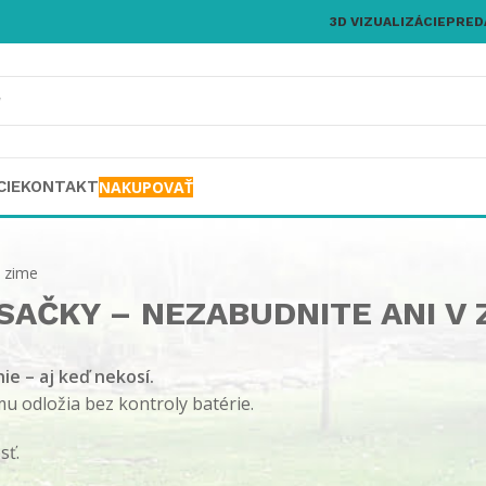
3D VIZUALIZÁCIE
PRED
CIE
KONTAKT
NAKUPOVAŤ
v zime
SAČKY – NEZABUDNITE ANI V 
e – aj keď nekosí.
u odložia bez kontroly batérie.
sť.