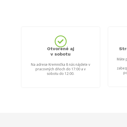
Otvorené aj
Str
v sobotu
Máte p
Na adrese Kremnička 8 nás nájdete v
zabez
pracovných dňoch do 17:00 a v
p
sobotu do 12:00.