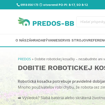
0918 056 173
otvorené PO-PI: 8-17, SO 8-12
O NÁS
ZÁHRADA
BÝVANIE
SERVIS STROJOV
REFEREN
PREDOS
»
Dobitie robotickej kosačky – nezabudnite ani 
DOBITIE ROBOTICKEJ KO
Robotická kosačka potrebuje pravidelné dobíjani
Mnoho používateľov robí chybu, že robota cez zim
➡️ Výsledok? Slabá batéria alebo skrátená životno