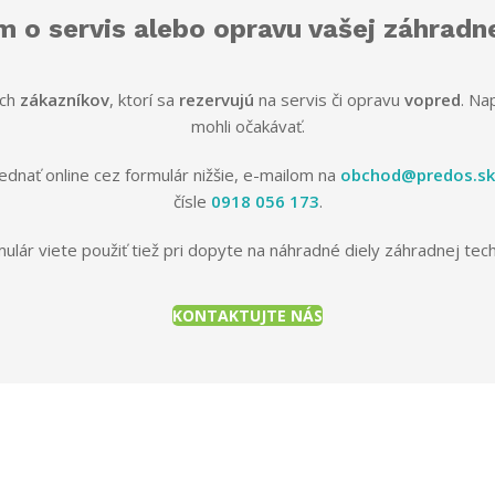
 o servis alebo opravu vašej záhradn
ich
zákazníkov
, ktorí sa
rezervujú
na servis či opravu
vopred
. Na
mohli očakávať.
dnať online cez formulár nižšie, e-mailom na
obchod@predos.sk
čísle
0918 056 173
.
ulár viete použiť tiež pri dopyte na náhradné diely záhradnej tech
KONTAKTUJTE NÁS