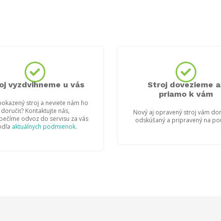
oj vyzdvihneme u vás
Stroj dovezieme a
priamo k vám
okazený stroj a neviete nám ho
doručiť? Kontaktujte nás,
Nový aj opravený stroj vám do
pečíme odvoz do servisu za vás
odskúšaný a pripravený na pou
odľa
aktuálnych podmienok
.