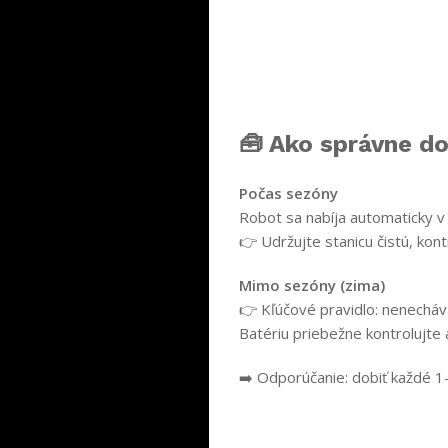
🧰 Ako správne do
Počas sezóny
Robot sa nabíja automaticky v s
👉 Udržujte stanicu čistú, kon
Mimo sezóny (zima)
👉 Kľúčové pravidlo: nenecháv
Batériu priebežne kontrolujte a
➡️ Odporúčanie: dobiť každé 