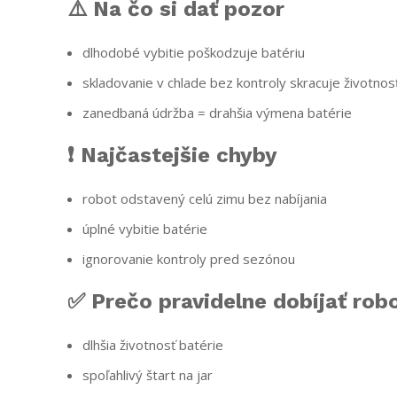
⚠️ Na čo si dať pozor
dlhodobé vybitie poškodzuje batériu
skladovanie v chlade bez kontroly skracuje životnos
zanedbaná údržba = drahšia výmena batérie
❗ Najčastejšie chyby
robot odstavený celú zimu bez nabíjania
úplné vybitie batérie
ignorovanie kontroly pred sezónou
✅ Prečo pravidelne dobíjať rob
dlhšia životnosť batérie
spoľahlivý štart na jar