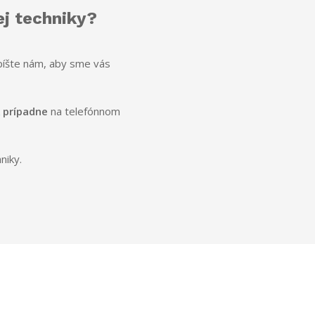
ej techniky?
píšte nám, aby sme vás
prípadne
na telefónnom
niky.