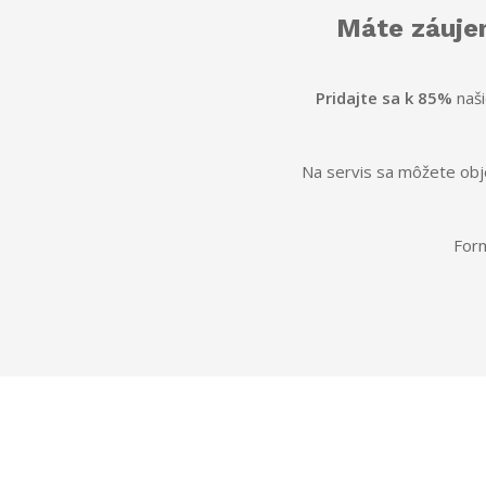
Máte záujem
Pridajte sa k 85%
naš
Na servis sa môžete obje
Form