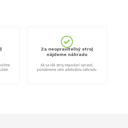
ž
Za neopraviteľný stroj
nájdeme náhradu
ručíme
Ak sa váš stroj nepodarí opraviť,
žitie.
ponúkneme vám adekvátnu náhradu.