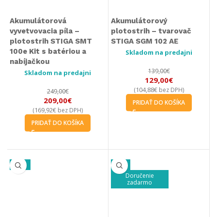
Akumulátorová
Akumulátorový
vyvetvovacia píla –
plotostrih – tvarovač
plotostrih STIGA SMT
STIGA SGM 102 AE
100e Kit s batériou a
Skladom na predajni
nabíjačkou
139,00
€
Skladom na predajni
129,00
€
104,88
€
(
bez DPH)
249,00
€
209,00
€
PRIDAŤ DO KOŠÍKA
169,92
€
(
bez DPH)
PRIDAŤ DO KOŠÍKA
-10%
-8%
Doručenie
zadarmo