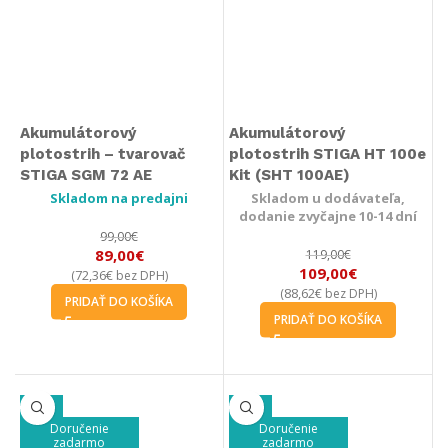
Akumulátorový
Akumulátorový
plotostrih – tvarovač
plotostrih STIGA HT 100e
STIGA SGM 72 AE
Kit (SHT 100AE)
Skladom na predajni
Skladom u dodávateľa,
dodanie zvyčajne 10-14 dní
99,00
€
89,00
€
119,00
€
109,00
€
72,36
€
(
bez DPH)
88,62
€
(
bez DPH)
PRIDAŤ DO KOŠÍKA
PRIDAŤ DO KOŠÍKA
-34%
-22%
Doručenie
Doručenie
zadarmo
zadarmo