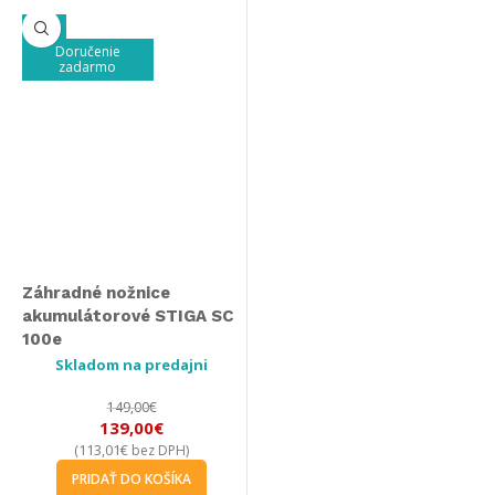
-7%
Doručenie
zadarmo
Záhradné nožnice
akumulátorové STIGA SC
100e
Skladom na predajni
149,00
€
139,00
€
113,01
€
(
bez DPH)
PRIDAŤ DO KOŠÍKA