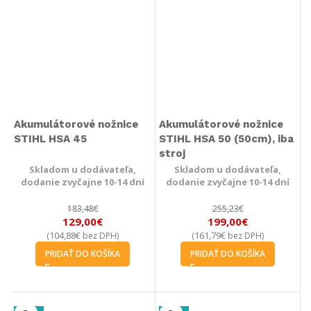
Akumulátorové nožnice
Akumulátorové nožnice
STIHL HSA 45
STIHL HSA 50 (50cm), iba
stroj
Skladom u dodávateľa,
Skladom u dodávateľa,
dodanie zvyčajne 10-14 dní
dodanie zvyčajne 10-14 dní
183,48
€
255,23
€
129,00
€
199,00
€
104,88
€
161,79
€
(
bez DPH)
(
bez DPH)
PRIDAŤ DO KOŠÍKA
PRIDAŤ DO KOŠÍKA