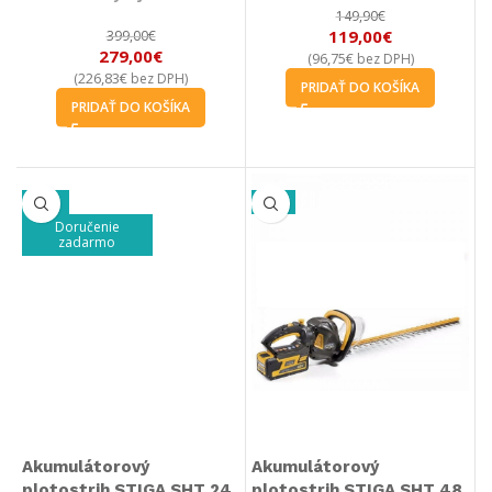
149,90
€
119,00
€
399,00
€
279,00
€
96,75
€
(
bez DPH)
226,83
€
(
bez DPH)
PRIDAŤ DO KOŠÍKA
PRIDAŤ DO KOŠÍKA
-20%
-5%
Doručenie
zadarmo
Akumulátorový
Akumulátorový
plotostrih STIGA SHT 24
plotostrih STIGA SHT 48