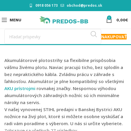
0918 056 173
obchod@predos.sk
0
MENU
0,00
€
NAKUPOVAŤ
Akumulátorové plotostrihy sa flexibilne prispôsobia
vášmu živému plotu. Naviac pracujú ticho, bez splodín a
bez nepraktického kábla. Zvládnu prácu v záhrade s
ľahkosťou. Akumulátor je plne kompatibilný so všetkými
AKU prístrojmi
rovnakej značky. Nespornou výhodou
akumulátorových záhradných nožníc sú ich minimálne
nároky na servis.
V našej vynovenej STIHL predajni v Banskej Bystrici
AKU
nožnice na živý plot
, ktoré si môžete osobne vyskúšať a
radi vám poradíme s výberom. U nás si určite vyberiete.
Zobrazuje sa všetkych 27 výsledkov