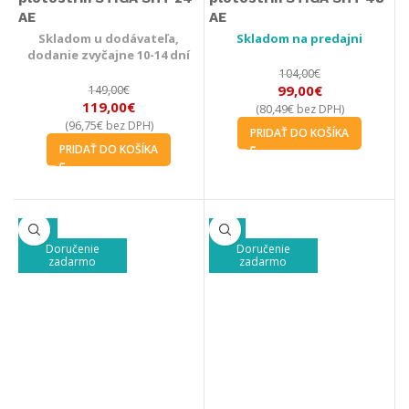
AE
AE
Skladom u dodávateľa,
Skladom na predajni
dodanie zvyčajne 10-14 dní
104,00
€
99,00
€
149,00
€
119,00
€
80,49
€
(
bez DPH)
96,75
€
(
bez DPH)
PRIDAŤ DO KOŠÍKA
PRIDAŤ DO KOŠÍKA
-16%
-7%
Doručenie
Doručenie
zadarmo
zadarmo