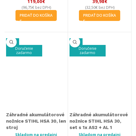
119,00
€
39,98
€
96,75
€
32,50
€
(
bez DPH)
(
bez DPH)
PRIDAŤ DO KOŠÍKA
PRIDAŤ DO KOŠÍKA
-34%
-29%
Doručenie
Doručenie
zadarmo
zadarmo
Záhradné akumulátorové
Záhradné akumulátorové
nožnice STIHL HSA 30, len
nožnice STIHL HSA 30,
stroj
set s 1x AS2 + AL 1
Skladom na predajni
Skladom na predajni