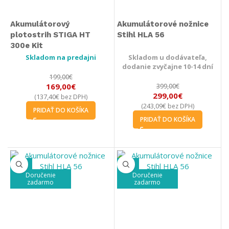
Akumulátorový
Akumulátorové nožnice
plotostrih STIGA HT
Stihl HLA 56
300e Kit
Skladom na predajni
Skladom u dodávateľa,
dodanie zvyčajne 10-14 dní
199,00
€
169,00
€
399,00
€
299,00
€
137,40
€
(
bez DPH)
243,09
€
(
bez DPH)
PRIDAŤ DO KOŠÍKA
PRIDAŤ DO KOŠÍKA
-26%
-17%
Doručenie
Doručenie
zadarmo
zadarmo