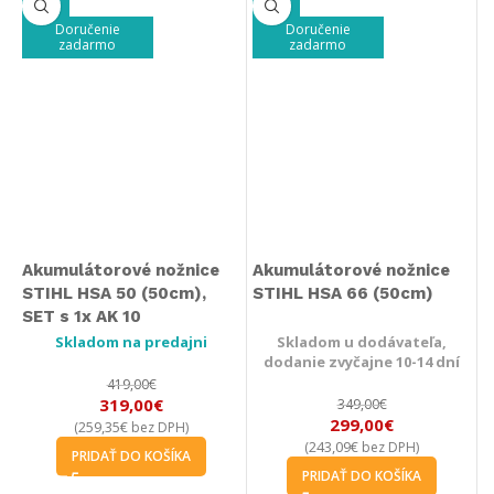
-24%
-14%
Doručenie
Doručenie
zadarmo
zadarmo
Akumulátorové nožnice
Akumulátorové nožnice
STIHL HSA 50 (50cm),
STIHL HSA 66 (50cm)
SET s 1x AK 10
Skladom na predajni
Skladom u dodávateľa,
dodanie zvyčajne 10-14 dní
419,00
€
319,00
€
349,00
€
299,00
€
259,35
€
(
bez DPH)
243,09
€
(
bez DPH)
PRIDAŤ DO KOŠÍKA
PRIDAŤ DO KOŠÍKA