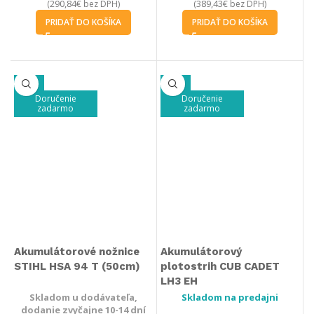
290,84
€
389,43
€
(
bez DPH)
(
bez DPH)
PRIDAŤ DO KOŠÍKA
PRIDAŤ DO KOŠÍKA
-30%
-21%
Doručenie
Doručenie
zadarmo
zadarmo
Akumulátorové nožnice
Akumulátorový
STIHL HSA 94 T (50cm)
plotostrih CUB CADET
LH3 EH
Skladom u dodávateľa,
Skladom na predajni
dodanie zvyčajne 10-14 dní