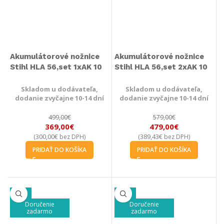
Akumulátorové nožnice
Akumulátorové nožnice
Stihl HLA 56,set 1xAK 10
Stihl HLA 56,set 2xAK 10
Skladom u dodávateľa,
Skladom u dodávateľa,
dodanie zvyčajne 10-14 dní
dodanie zvyčajne 10-14 dní
499,00
€
579,00
€
369,00
€
479,00
€
300,00
€
389,43
€
(
bez DPH)
(
bez DPH)
PRIDAŤ DO KOŠÍKA
PRIDAŤ DO KOŠÍKA
-30%
-22%
Doručenie
Doručenie
zadarmo
zadarmo