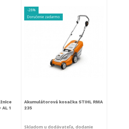
-28%
Doručenie zadarmo
žnice
Akumulátorová kosačka STIHL RMA
 AL 1
235
Skladom u dodávateľa, dodanie