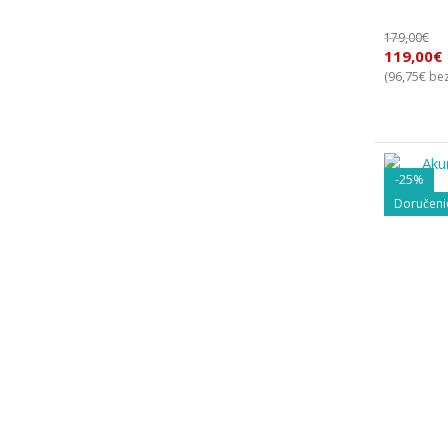
179,00
€
119,00
€
96,75
€
(
bez
-25%
Doručeni