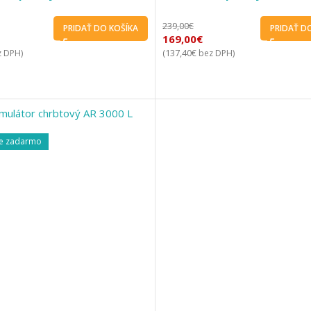
239,00
€
PRIDAŤ DO KOŠÍKA
PRIDAŤ D
169,00
€
137,40
€
 DPH)
(
bez DPH)
e zadarmo