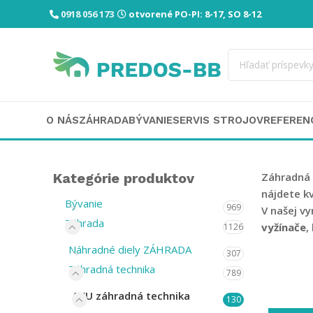
0918 056 173
otvorené PO-PI: 8-17, SO 8-12
O NÁS
ZÁHRADA
BÝVANIE
SERVIS STROJOV
REFEREN
Kategórie produktov
Záhradná 
nájdete k
Bývanie
969
V našej vy
Záhrada
vyžínače
,
1126
Náhradné diely ZÁHRADA
307
Záhradná technika
789
AKU záhradná technika
130