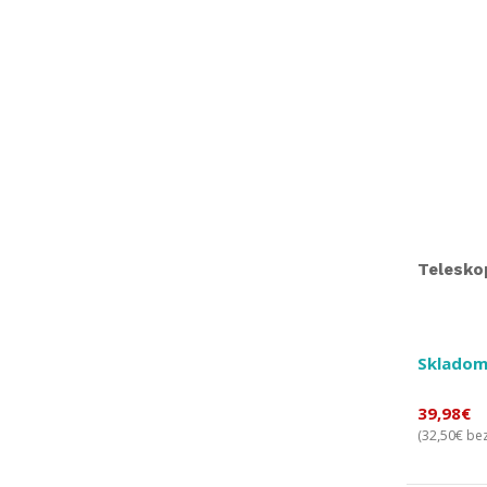
Telesko
Skladom
39,98
€
32,50
€
(
bez