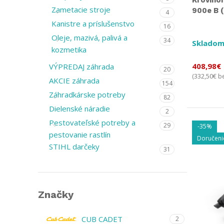
Krovino
Zametacie stroje
900e B 
4
Kanistre a príslušenstvo
16
Oleje, mazivá, palivá a
34
Skladom
kozmetika
408,98
€
VÝPREDAJ záhrada
20
332,50
€
(
be
AKCIE záhrada
154
Záhradkárske potreby
82
Dielenské náradie
2
Pestovateľské potreby a
29
-35%
pestovanie rastlín
Doručeni
STIHL darčeky
31
Značky
CUB CADET
2