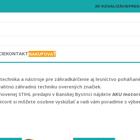
3D VIZUALIZÁCIE
PRED
CIE
KONTAKT
NAKUPOVAŤ
technika a nástroje pre záhradkárčenie aj lesníctvo poháňan
valitnú záhradnú techniku overených značiek.
novenej STIHL predajni v Banskej Bystrici nájdete
AKU motoro
 ktoré si môžete osobne vyskúšať a radi vám poradíme s výbero