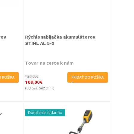
rov
Rýchlonabíjačka akumulátorov
STIHL AL 5-2
Tovar na ceste k nám
139,00
€
O KOŠÍKA
PRIDAŤ DO KOŠÍKA
109,00
€
88,62
€
(
bez DPH)
Doručenie zadarmo