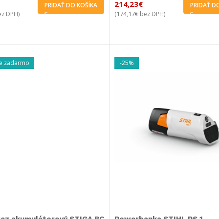
214,23
€
PRIDAŤ DO KOŠÍKA
PRIDAŤ D
174,17
€
z DPH)
(
bez DPH)
e zadarmo
-25%