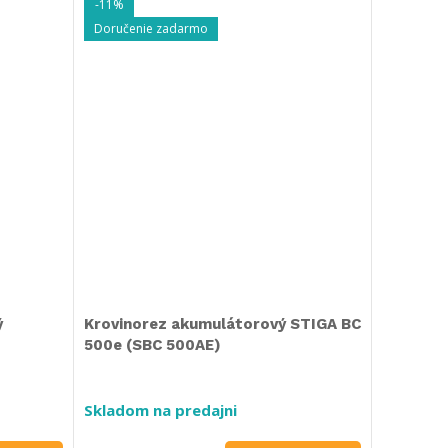
-11%
Doručenie zadarmo
ý
Krovinorez akumulátorový STIGA BC
500e (SBC 500AE)
Skladom na predajni