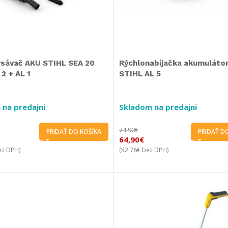
ysávač AKU STIHL SEA 20
Rýchlonabíjačka akumuláto
 2 + AL 1
STIHL AL 5
 na predajni
Skladom na predajni
74,90
€
PRIDAŤ DO KOŠÍKA
PRIDAŤ D
64,90
€
52,76
€
z DPH)
(
bez DPH)