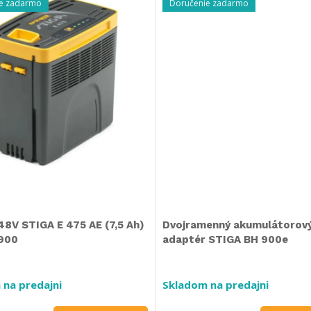
e zadarmo
Doručenie zadarmo
48V STIGA E 475 AE (7,5 Ah)
Dvojramenný akumulátorov
 900
adaptér STIGA BH 900e
 na predajni
Skladom na predajni