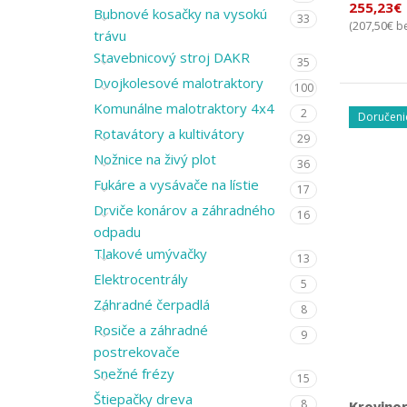
255,23
€
Bubnové kosačky na vysokú
33
207,50
€
(
be
trávu
Stavebnicový stroj DAKR
35
Dvojkolesové malotraktory
100
Komunálne malotraktory 4x4
2
Doručeni
Rotavátory a kultivátory
29
Nožnice na živý plot
36
Fukáre a vysávače na lístie
17
Drviče konárov a záhradného
16
odpadu
Tlakové umývačky
13
Elektrocentrály
5
Záhradné čerpadlá
8
Rosiče a záhradné
9
postrekovače
Snežné frézy
15
Štiepačky dreva
8