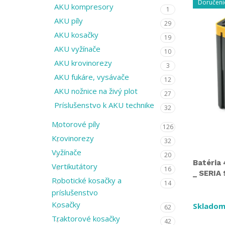
Doručeni
AKU kompresory
1
AKU píly
29
AKU kosačky
19
AKU vyžínače
10
AKU krovinorezy
3
AKU fukáre, vysávače
12
AKU nožnice na živý plot
27
Príslušenstvo k AKU technike
32
Motorové píly
126
Krovinorezy
32
Vyžínače
20
Batéria 
Vertikutátory
16
_ SERIA
Robotické kosačky a
14
príslušenstvo
Kosačky
Skladom
62
Traktorové kosačky
42