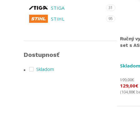
STIGA
31
STIHL
95
Ručný v
set s AS
Dostupnosť
Skladom
Skladom
199,00
€
129,00
€
104,88
€
(
be