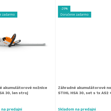
-29%
e zadarmo
Doručenie zadarmo
é akumulátorové nožnice
Záhradné akumulátorové no
A 30, len stroj
STIHL HSA 30, set s 1x AS2 +
 na predajni
Skladom na predajni