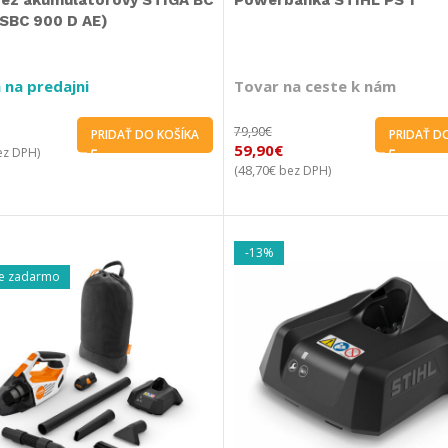
rez akumulátorový STIGA BC
Powerbanka STIHL PS 1
(SBC 900 D AE)
 na predajni
Tovar na ceste k nám
79,90
€
PRIDAŤ DO KOŠÍKA
PRIDAŤ D
59,90
€
z DPH)
48,70
€
(
bez DPH)
-13%
e zadarmo