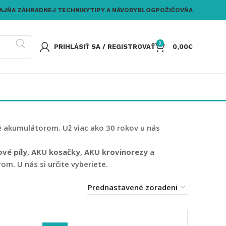
AJŇA ZÁHRADNEJ TECHNIKY
TIPY A NÁVODY
BLOG
POŽIČOVŇA
0
PRIHLÁSIŤ SA / REGISTROVAŤ
0,00
€
é akumulátorom. Už viac ako 30 rokov u nás
vé píly
,
AKU kosačky
,
AKU krovinorezy
a
m. U nás si určite vyberiete.