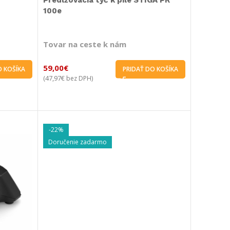
Predlžovacia tyč k píle STIGA PR
100e
Tovar na ceste k nám
59,00
€
O KOŠÍKA
PRIDAŤ DO KOŠÍKA
47,97
€
(
bez DPH)
-22%
Doručenie zadarmo