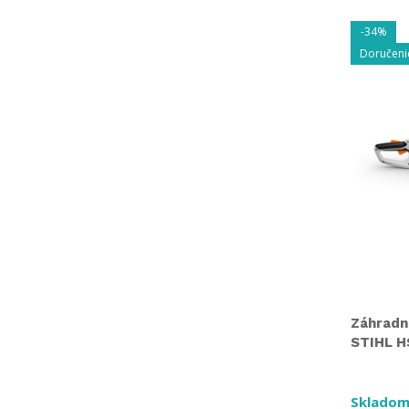
-34%
Doručeni
Záhradn
STIHL HS
Skladom