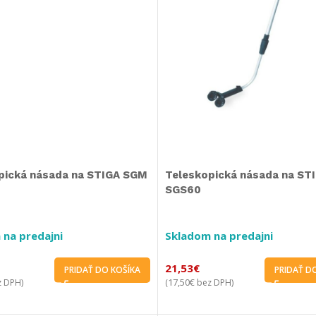
pická násada na STIGA SGM
Teleskopická násada na ST
SGS60
 na predajni
Skladom na predajni
21,53
€
PRIDAŤ DO KOŠÍKA
PRIDAŤ D
17,50
€
 DPH)
(
bez DPH)