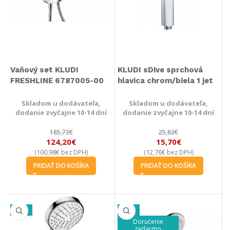
Vaňový set KLUDI
KLUDI sDive sprchová
FRESHLINE 6787005-00
hlavica chrom/biela 1 jet
Skladom u dodávateľa,
Skladom u dodávateľa,
dodanie zvyčajne 10-14 dní
dodanie zvyčajne 10-14 dní
185,73
€
25,83
€
124,20
€
15,70
€
100,98
€
12,76
€
(
bez DPH)
(
bez DPH)
PRIDAŤ DO KOŠÍKA
PRIDAŤ DO KOŠÍKA
-53%
-29%
Doručenie
zadarmo