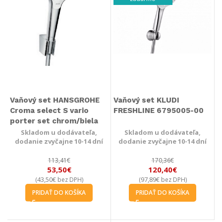
Vaňový set HANSGROHE
Vaňový set KLUDI
Croma select S vario
FRESHLINE 6795005-00
porter set chrom/biela
Skladom u dodávateľa,
Skladom u dodávateľa,
dodanie zvyčajne 10-14 dní
dodanie zvyčajne 10-14 dní
113,41
€
170,36
€
53,50
€
120,40
€
43,50
€
97,89
€
(
bez DPH)
(
bez DPH)
PRIDAŤ DO KOŠÍKA
PRIDAŤ DO KOŠÍKA