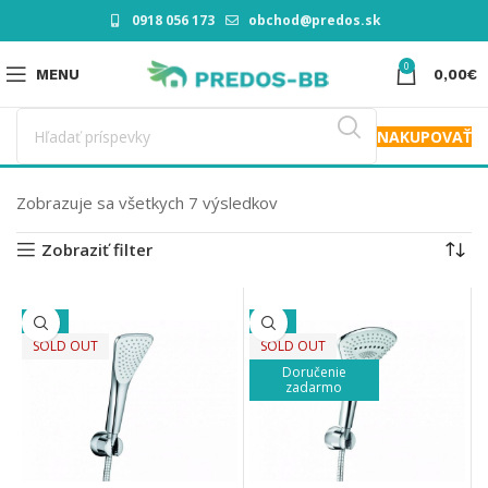
0918 056 173
obchod@predos.sk
0
MENU
0,00
€
NAKUPOVAŤ
Zobrazuje sa všetkych 7 výsledkov
Zobraziť filter
-15%
-20%
SOLD OUT
SOLD OUT
Doručenie
zadarmo