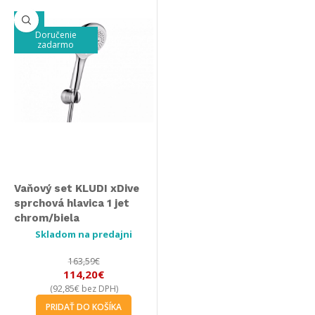
-30%
Doručenie
zadarmo
Vaňový set KLUDI xDive
sprchová hlavica 1 jet
chrom/biela
Skladom na predajni
163,59
€
114,20
€
92,85
€
(
bez DPH)
PRIDAŤ DO KOŠÍKA