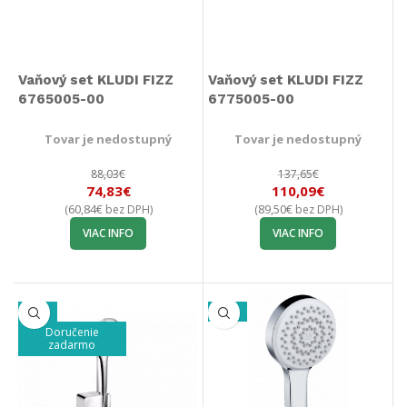
Vaňový set KLUDI FIZZ
Vaňový set KLUDI FIZZ
6765005-00
6775005-00
Tovar je nedostupný
Tovar je nedostupný
88,03
€
137,65
€
74,83
€
110,09
€
60,84
€
89,50
€
(
bez DPH)
(
bez DPH)
VIAC INFO
VIAC INFO
-33%
-39%
Doručenie
zadarmo