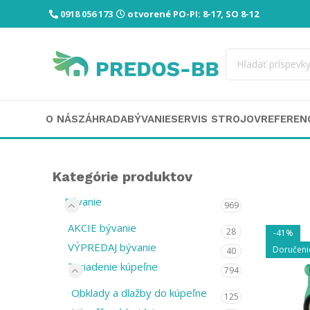
0918 056 173
otvorené PO-PI: 8-17, SO 8-12
O NÁS
ZÁHRADA
BÝVANIE
SERVIS STROJOV
REFEREN
Kategórie produktov
Bývanie
969
AKCIE bývanie
28
-41%
VÝPREDAJ bývanie
Doručeni
40
Zariadenie kúpeľne
794
Obklady a dlažby do kúpeľne
125