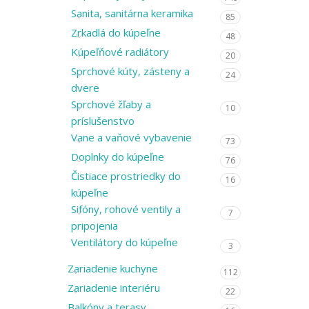
Sanita, sanitárna keramika
85
Zrkadlá do kúpeľne
48
Kúpeľňové radiátory
20
Sprchové kúty, zásteny a
24
dvere
Sprchové žľaby a
10
príslušenstvo
Vane a vaňové vybavenie
73
Doplnky do kúpeľne
76
Čistiace prostriedky do
16
kúpeľne
Sifóny, rohové ventily a
7
pripojenia
Ventilátory do kúpeľne
3
Zariadenie kuchyne
112
Zariadenie interiéru
22
Balkóny a terasy