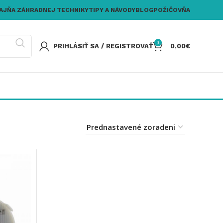
AJŇA ZÁHRADNEJ TECHNIKY
TIPY A NÁVODY
BLOG
POŽIČOVŇA
0
PRIHLÁSIŤ SA / REGISTROVAŤ
0,00
€