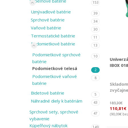
Kúpeľňové batérie
153
Umývadlové batérie
39
Sprchové batérie
34
Vaňové batérie
30
Termostatické batérie
11
Podomietkové batérie
13
Podomietkové sprchové
10
Univerz
batérie
IBOX 01
Podomietkové telesá
2
Podomietkové vaňové
8
batérie
Skladom
zvyčajne
Bidetové batérie
5
Náhradné diely k batériám
43
189,30
€
110,81
€
Sprchové sety, sprchové
47
90,09
€
(
bez
vybavenie
Kúpeľňový nábytok
149