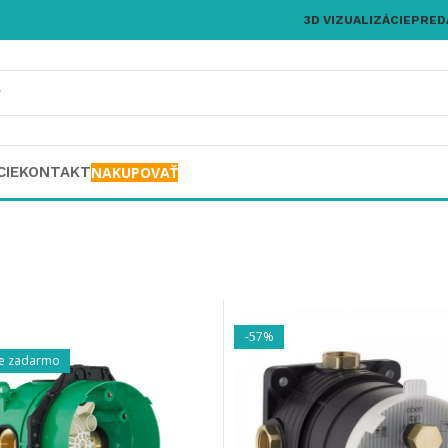
3D VIZUALIZÁCIE
PRED
CIE
KONTAKT
NAKUPOVAŤ
-57%
e zadarmo