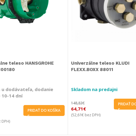
álne teleso HANSGROHE
Univerzálne teleso KLUDI
800180
FLEXX.BOXX 88011
 u dodávateľa, dodanie
Skladom na predajni
 10-14 dní
148,83
€
PRIDAŤ D
64,71
€
PRIDAŤ DO KOŠÍKA
52,61
€
(
bez DPH)
 DPH)