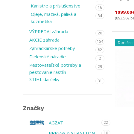
Kanistre a príslušenstvo
16
1099,00
Oleje, mazivá, palivá a
34
893,50
€
(
be
kozmetika
VÝPREDAJ záhrada
20
AKCIE záhrada
154
Doručeni
Záhradkárske potreby
82
Dielenské náradie
2
Pestovateľské potreby a
29
pestovanie rastlín
STIHL darčeky
31
Značky
AGZAT
22
BRIGGS & STRATTON
10