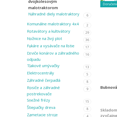
dvojkolesovým
Doručeni
malotraktorom
Náhradné diely malotraktory
6
Komunálne malotraktory 4x4
2
Rotavátory a kultivátory
29
Nožnice na živý plot
36
Fukáre a vysávače na lístie
17
Drviče konárov a záhradného
16
odpadu
Tlakové umývačky
13
Elektrocentrály
5
Záhradné čerpadlá
8
Rosiče a záhradné
Bubnová
9
postrekovače
Snežné frézy
15
Štiepačky dreva
8
Skladom
Zametacie stroje
zvyčajne
4