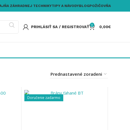
AJŇA ZÁHRADNEJ TECHNIKY
TIPY A NÁVODY
BLOG
POŽIČOVŇA
0
PRIHLÁSIŤ SA / REGISTROVAŤ
0,00
€
Doručenie zadarmo