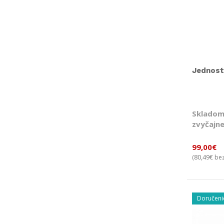
Jednost
Skladom
zvyčajne
99,00
€
80,49
€
(
bez
Doručeni