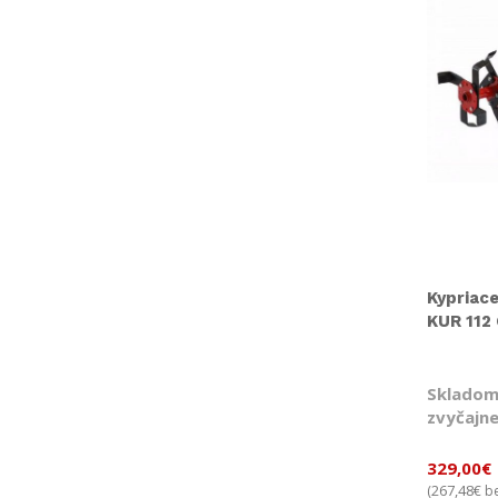
Kypriac
KUR 112 
Skladom
zvyčajne
329,00
€
267,48
€
(
be