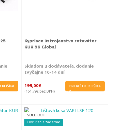
125
Kypriace ústrojenstvo rotavátor
KUK 96 Global
anie
Skladom u dodávateľa, dodanie
zvyčajne 10-14 dní
199,00
€
O KOŠÍKA
PRIDAŤ DO KOŠÍKA
161,79
€
(
bez DPH)
SOLD OUT
Doručenie zadarmo