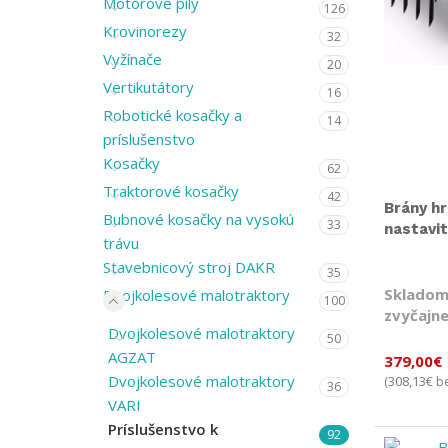
Motorové píly
126
Krovinorezy
32
Vyžínače
20
Vertikutátory
16
Robotické kosačky a
14
príslušenstvo
Kosačky
62
Traktorové kosačky
42
Brány h
Bubnové kosačky na vysokú
33
nastavi
trávu
Stavebnicový stroj DAKR
35
Skladom
Dvojkolesové malotraktory
100
zvyčajne
Dvojkolesové malotraktory
50
AGZAT
379,00
€
Dvojkolesové malotraktory
308,13
€
(
be
36
VARI
Príslušenstvo k
92