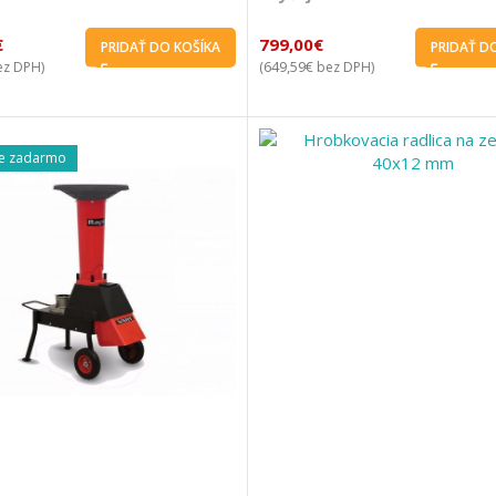
€
799,00
€
PRIDAŤ DO KOŠÍKA
PRIDAŤ D
649,59
€
z DPH)
(
bez DPH)
e zadarmo