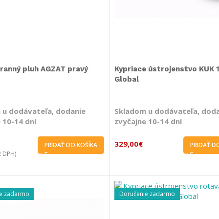
ranný pluh AGZAT pravý
Kypriace ústrojenstvo KUK 
Global
 u dodávateľa, dodanie
Skladom u dodávateľa, dod
 10-14 dní
zvyčajne 10-14 dní
329,00
€
PRIDAŤ DO KOŠÍKA
PRIDAŤ D
 DPH)
e zadarmo
Doručenie zadarmo