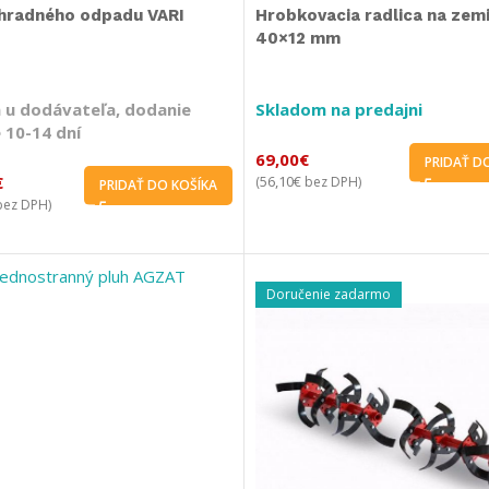
áhradného odpadu VARI
Hrobkovacia radlica na zem
40×12 mm
 u dodávateľa, dodanie
Skladom na predajni
 10-14 dní
69,00
€
PRIDAŤ D
€
56,10
€
(
bez DPH)
PRIDAŤ DO KOŠÍKA
ez DPH)
Doručenie zadarmo