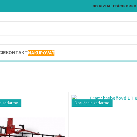
3D VIZUALIZÁCIE
PRED
CIE
KONTAKT
NAKUPOVAŤ
e zadarmo
Doručenie zadarmo