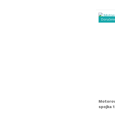
Doručeni
Motorov
spojka 