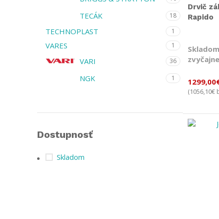
Drvič z
TECÁK
18
Rapido
TECHNOPLAST
1
VARES
1
Skladom
zvyčajne
VARI
36
NGK
1
1299,00
1056,10
€
(
b
Dostupnosť
Skladom