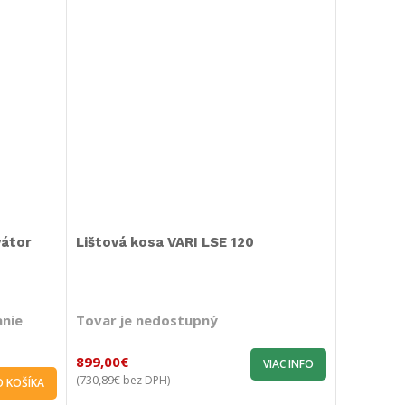
vátor
Lištová kosa VARI LSE 120
anie
Tovar je nedostupný
899,00
€
VIAC INFO
730,89
€
(
bez DPH)
O KOŠÍKA