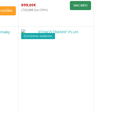
899,00
€
VIAC INFO
730,89
€
(
bez DPH)
O KOŠÍKA
Doručenie zadarmo