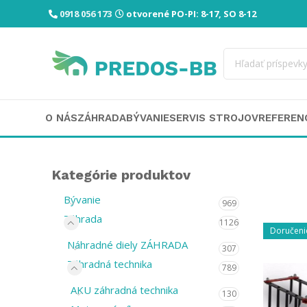
0918 056 173
otvorené PO-PI: 8-17, SO 8-12
O NÁS
ZÁHRADA
BÝVANIE
SERVIS STROJOV
REFEREN
Kategórie produktov
Bývanie
969
Záhrada
1126
Doručeni
Náhradné diely ZÁHRADA
307
Záhradná technika
789
AKU záhradná technika
130