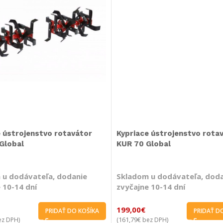
e ústrojenstvo rotavátor
Kypriace ústrojenstvo rota
Global
KUR 70 Global
 u dodávateľa, dodanie
Skladom u dodávateľa, dod
 10-14 dní
zvyčajne 10-14 dní
199,00
€
PRIDAŤ DO KOŠÍKA
PRIDAŤ D
161,79
€
z DPH)
(
bez DPH)