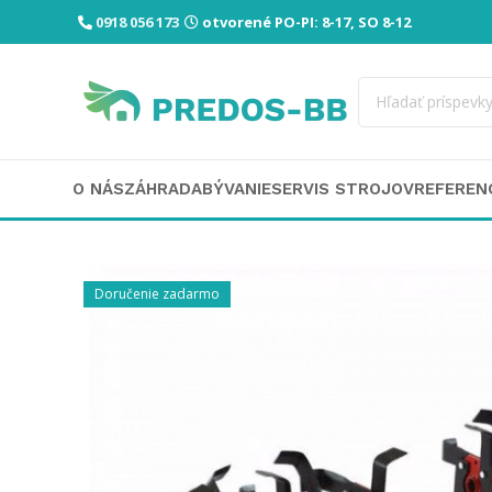
0918 056 173
otvorené PO-PI: 8-17, SO 8-12
O NÁS
ZÁHRADA
BÝVANIE
SERVIS STROJOV
REFEREN
Doručenie zadarmo