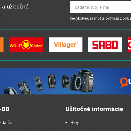
 a užitočné
u
Kedykoľvek sa môžte odhlásiť z odberu
-BB
Užitočné informácie
edajňa
Blog