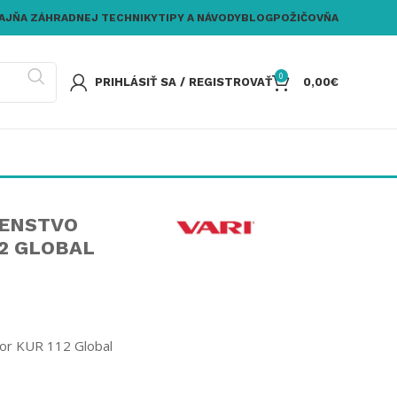
AJŇA ZÁHRADNEJ TECHNIKY
TIPY A NÁVODY
BLOG
POŽIČOVŇA
0
PRIHLÁSIŤ SA / REGISTROVAŤ
0,00
€
JENSTVO
12 GLOBAL
tor KUR 112 Global