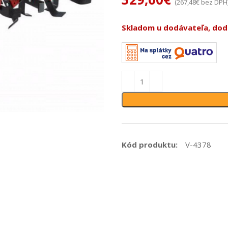
(
267,48
€
bez DPH
Skladom u dodávateľa, doda
Kód produktu:
V-4378