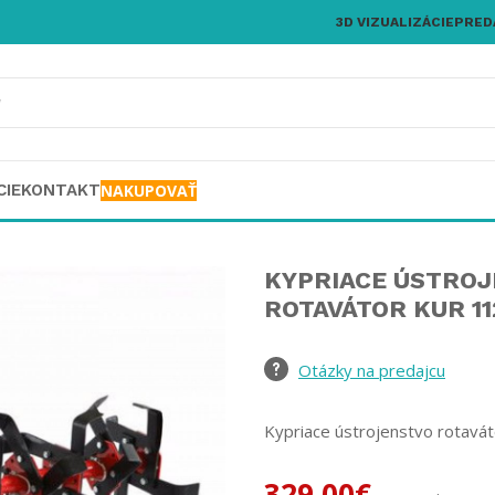
3D VIZUALIZÁCIE
PRED
CIE
KONTAKT
NAKUPOVAŤ
KYPRIACE ÚSTRO
ROTAVÁTOR KUR 1
Otázky na predajcu
Kypriace ústrojenstvo rotavá
329,00
€