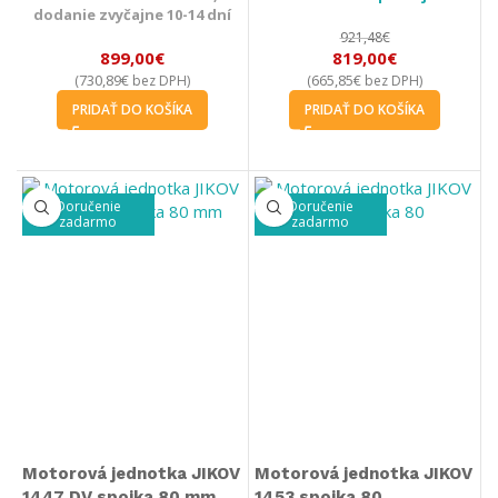
dodanie zvyčajne 10-14 dní
921,48
€
899,00
€
819,00
€
730,89
€
665,85
€
(
bez DPH)
(
bez DPH)
PRIDAŤ DO KOŠÍKA
PRIDAŤ DO KOŠÍKA
Doručenie
Doručenie
zadarmo
zadarmo
Motorová jednotka JIKOV
Motorová jednotka JIKOV
1447 DV spojka 80 mm
1453 spojka 80