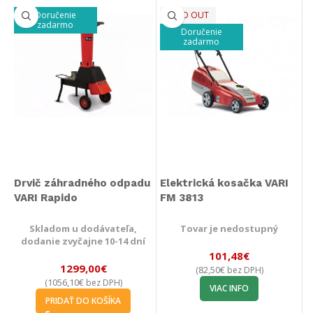
Doručenie
SOLD OUT
zadarmo
Doručenie
zadarmo
Drvič záhradného odpadu
Elektrická kosačka VARI
VARI Rapido
FM 3813
Skladom u dodávateľa,
Tovar je nedostupný
dodanie zvyčajne 10-14 dní
101,48
€
1299,00
€
82,50
€
(
bez DPH)
1056,10
€
(
bez DPH)
VIAC INFO
PRIDAŤ DO KOŠÍKA