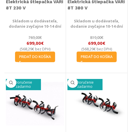
Elektrická štiepačka VARI
Elektrická štiepačka VARI
8T 230 V
8T 380 V
Skladom u dodávateľa,
Skladom u dodávateľa,
dodanie zvyčajne 10-14 dní
dodanie zvyčajne 10-14 dní
769,00
€
819,00
€
699,00
€
699,00
€
568,29
€
568,29
€
(
bez DPH)
(
bez DPH)
PRIDAŤ DO KOŠÍKA
PRIDAŤ DO KOŠÍKA
Doručenie
Doručenie
zadarmo
zadarmo