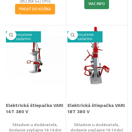
852,85
€
(
bez DPH)
VIAC INFO
PRIDAŤ DO KOŠÍKA
Doručenie
Doručenie
zadarmo
zadarmo
Elektrická štiepačka VARI
Elektrická štiepačka VARI
14T 380 V
18T 380 V
Skladom u dodávateľa,
Skladom u dodávateľa,
dodanie zvyčajne 10-14 dní
dodanie zvyčajne 10-14 dní