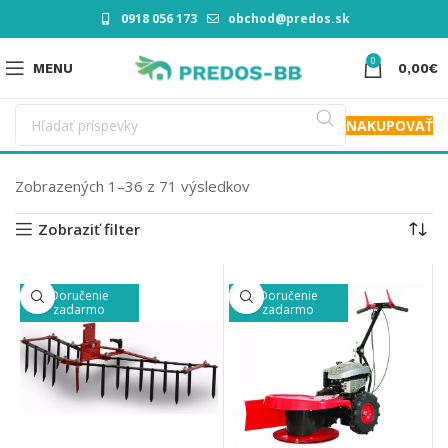
0918 056 173
obchod@predos.sk
0
MENU
0,00
€
NAKUPOVAŤ
Zobrazených 1–36 z 71 výsledkov
Zobraziť filter
Doručenie
Doručenie
zadarmo
zadarmo