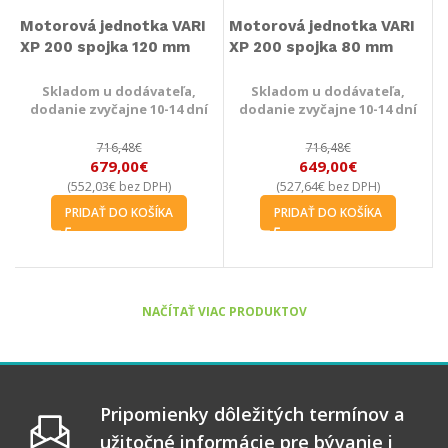
Motorová jednotka VARI
Motorová jednotka VARI
XP 200 spojka 120 mm
XP 200 spojka 80 mm
Skladom u dodávateľa,
Skladom u dodávateľa,
dodanie zvyčajne 10-14 dní
dodanie zvyčajne 10-14 dní
716,48
€
716,48
€
679,00
€
649,00
€
552,03
€
527,64
€
(
bez DPH)
(
bez DPH)
PRIDAŤ DO KOŠÍKA
PRIDAŤ DO KOŠÍKA
NAČÍTAŤ VIAC PRODUKTOV
Pripomienky dôležitých termínov a
užitočné informácie pre bývanie i