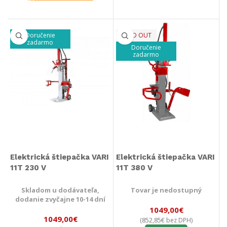
Doručenie
SOLD OUT
zadarmo
Doručenie
zadarmo
Elektrická štiepačka VARI
Elektrická štiepačka VARI
11T 230 V
11T 380 V
Skladom u dodávateľa,
Tovar je nedostupný
dodanie zvyčajne 10-14 dní
1049,00
€
1049,00
€
852,85
€
(
bez DPH)