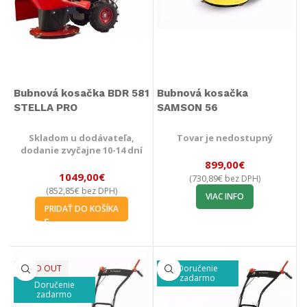
Bubnová kosačka BDR 581
Bubnová kosačka
STELLA PRO
SAMSON 56
Skladom u dodávateľa,
Tovar je nedostupný
dodanie zvyčajne 10-14 dní
899,00
€
1049,00
€
730,89
€
(
bez DPH)
852,85
€
(
bez DPH)
VIAC INFO
PRIDAŤ DO KOŠÍKA
SOLD OUT
Doručenie
zadarmo
Doručenie
zadarmo