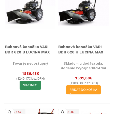
Bubnová kosačka VARI
Bubnová kosačka VARI
BDR 620 B LUCINA MAX
BDR 620 H LUCINA MAX
Tovar je nedostupný
Skladom u dodávateľa,
dodanie zvyčajne 10-14 dní
1536,48
€
1599,00
€
1249,17
€
(
bez DPH)
1300,00
€
(
bez DPH)
VIAC INFO
PRIDAŤ DO KOŠÍKA
SOLD OUT
SOLD OUT