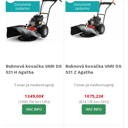
Doručenie
Doručenie
zadarmo
zadarmo
Bubnová kosačka VARI DS
Bubnová kosačka VARI DS
521 H Agatha
521 Z Agatha
Tovar je nedostupný
Tovar je nedostupný
1349,00
€
1075,23
€
1096,75
€
874,17
€
(
bez DPH)
(
bez DPH)
VIAC INFO
VIAC INFO