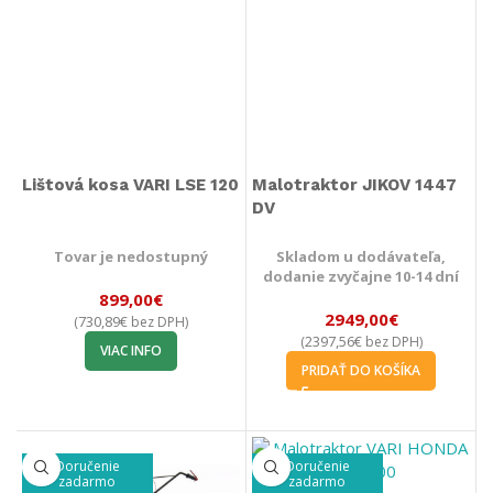
Lištová kosa VARI LSE 120
Malotraktor JIKOV 1447
DV
Tovar je nedostupný
Skladom u dodávateľa,
dodanie zvyčajne 10-14 dní
899,00
€
2949,00
€
730,89
€
(
bez DPH)
2397,56
€
(
bez DPH)
VIAC INFO
PRIDAŤ DO KOŠÍKA
Doručenie
Doručenie
zadarmo
zadarmo