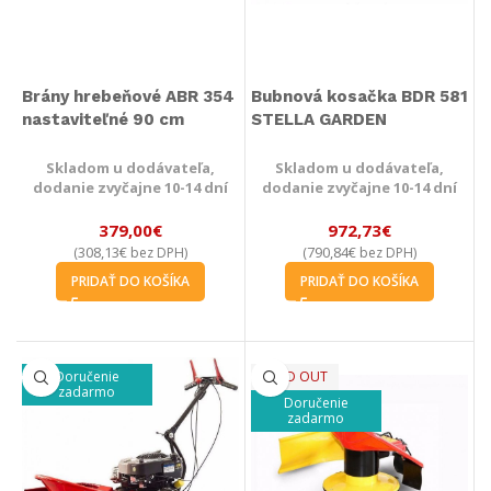
Brány hrebeňové ABR 354
Bubnová kosačka BDR 581
nastaviteľné 90 cm
STELLA GARDEN
Skladom u dodávateľa,
Skladom u dodávateľa,
dodanie zvyčajne 10-14 dní
dodanie zvyčajne 10-14 dní
379,00
€
972,73
€
308,13
€
790,84
€
(
bez DPH)
(
bez DPH)
PRIDAŤ DO KOŠÍKA
PRIDAŤ DO KOŠÍKA
Doručenie
SOLD OUT
zadarmo
Doručenie
zadarmo