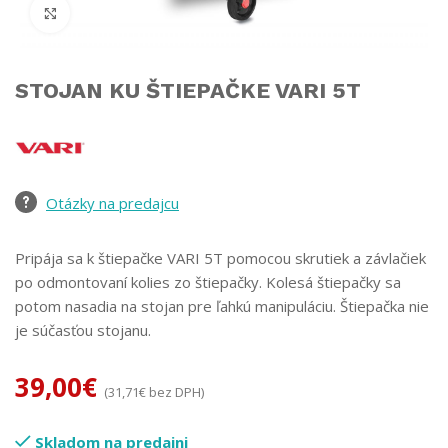
Click to enlarge
STOJAN KU ŠTIEPAČKE VARI 5T
Otázky na predajcu
Pripája sa k štiepačke VARI 5T pomocou skrutiek a závlačiek
po odmontovaní kolies zo štiepačky. Kolesá štiepačky sa
potom nasadia na stojan pre ľahkú manipuláciu. Štiepačka nie
je súčasťou stojanu.
39,00
€
(
31,71
€
bez DPH)
Skladom na predajni