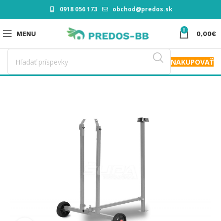
0918 056 173
obchod@predos.sk
0
MENU
0,00
€
NAKUPOVAŤ