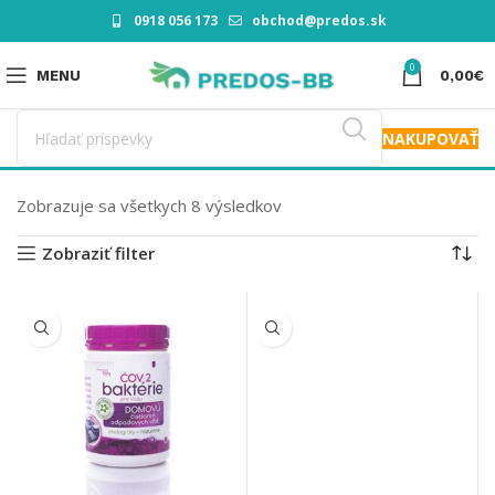
0918 056 173
obchod@predos.sk
0
MENU
0,00
€
NAKUPOVAŤ
Zobrazuje sa všetkych 8 výsledkov
Zobraziť filter