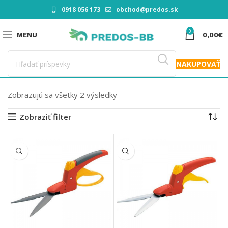
0918 056 173
obchod@predos.sk
0
MENU
0,00
€
NAKUPOVAŤ
Zobrazujú sa všetky 2 výsledky
Zobraziť filter