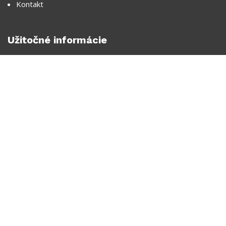
Kontakt
Užitočné informácie
Blog
Návody a príručky
Značky a výrobcovia
Tipy pre bývanie a záhradu
Inšpirácie kúpeľne
Interiér & Bytový dizajn
Všetko o nákupe
Často kladené otázky
Prečo nakupovať v PREDOS-BB