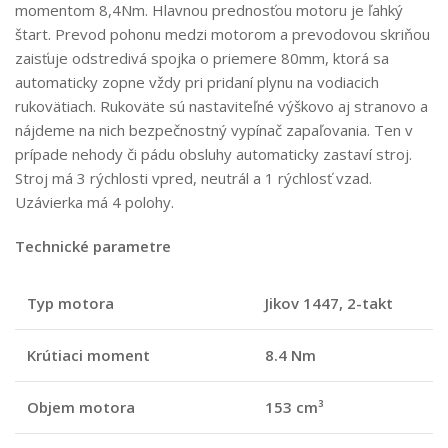
momentom 8,4Nm. Hlavnou prednosťou motoru je ľahký
štart. Prevod pohonu medzi motorom a prevodovou skriňou
zaisťuje odstredivá spojka o priemere 80mm, ktorá sa
automaticky zopne vždy pri pridaní plynu na vodiacich
rukovätiach. Rukoväte sú nastaviteľné výškovo aj stranovo a
nájdeme na nich bezpečnostný vypínač zapaľovania. Ten v
prípade nehody či pádu obsluhy automaticky zastaví stroj.
Stroj má 3 rýchlosti vpred, neutrál a 1 rýchlosť vzad.
Uzávierka má 4 polohy.
Technické parametre
Typ motora
Jikov 1447, 2-takt
Krútiaci moment
8.4 Nm
Objem motora
153 cm³