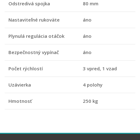
Odstredivá spojka
80 mm
Nastaviteľné rukoväte
áno
Plynulá regulácia otáčok
áno
Bezpečnostný vypínač
áno
Počet rýchlostí
3 vpred, 1 vzad
Uzávierka
4 polohy
Hmotnosť
250 kg