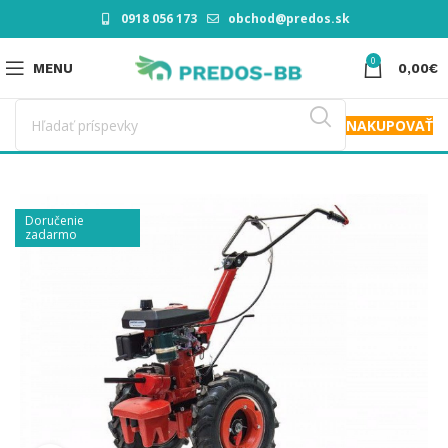
0918 056 173
obchod@predos.sk
0
MENU
0,00
€
NAKUPOVAŤ
Doručenie
zadarmo