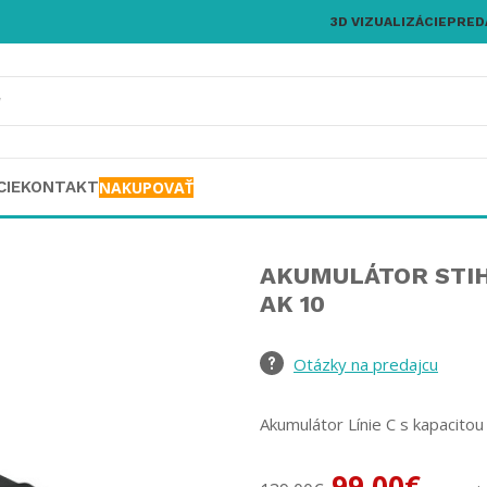
3D VIZUALIZÁCIE
PRED
CIE
KONTAKT
NAKUPOVAŤ
AKUMULÁTOR STI
AK 10
Otázky na predajcu
Akumulátor Línie C s kapacito
99,00
€