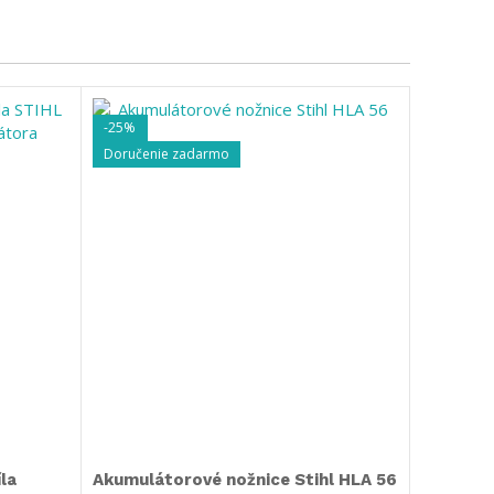
-25%
-25%
Doručenie zadarmo
Doručeni
la
Akumulátorové nožnice Stihl HLA 56
Akumulát