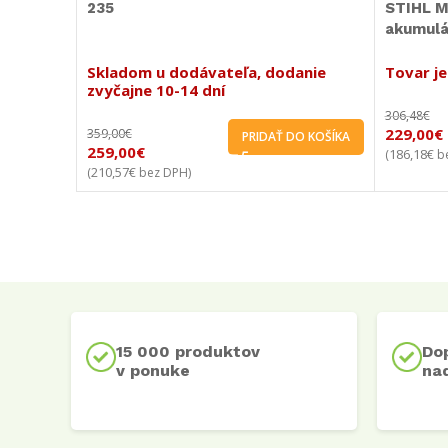
235
STIHL M
akumulá
Skladom u dodávateľa, dodanie
Tovar j
zvyčajne 10-14 dní
306,48
€
229,00
€
359,00
€
PRIDAŤ DO KOŠÍKA
259,00
€
186,18
€
(
be
210,57
€
(
bez DPH)
15 000 produktov
Do
v ponuke
nad