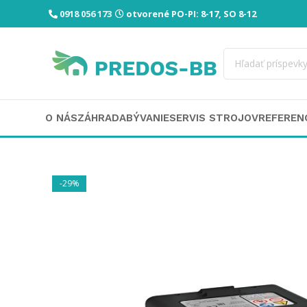
0918 056 173
otvorené PO-PI: 8-17, SO 8-12
O NÁS
ZÁHRADA
BÝVANIE
SERVIS STROJOV
REFEREN
-29%