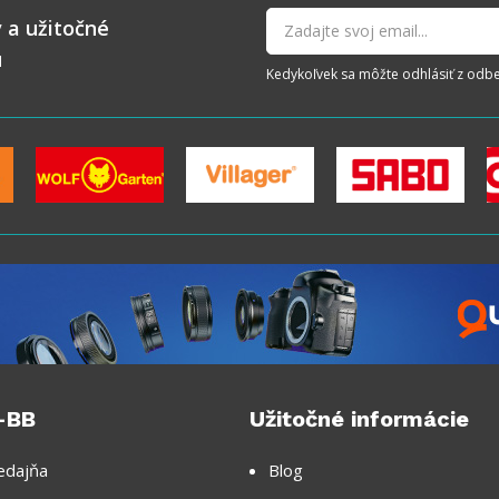
 a užitočné
u
Kedykoľvek sa môžte odhlásiť z odberu
-BB
Užitočné informácie
edajňa
Blog