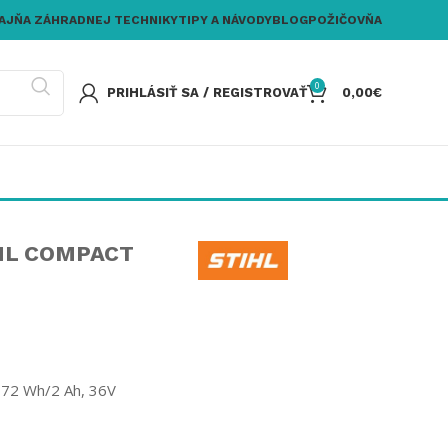
AJŇA ZÁHRADNEJ TECHNIKY
TIPY A NÁVODY
BLOG
POŽIČOVŇA
0
PRIHLÁSIŤ SA / REGISTROVAŤ
0,00
€
HL COMPACT
u 72 Wh/2 Ah, 36V