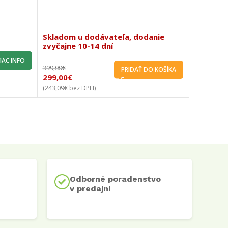
BGA 57 i
Skladom u dodávateľa, dodanie
Skladom 
zvyčajne 10-14 dní
zvyčajne
IAC INFO
399,00
€
203,98
€
PRIDAŤ DO KOŠÍKA
299,00
€
152,73
€
243,09
€
124,17
€
(
bez DPH)
(
be
Odborné poradenstvo
v predajni