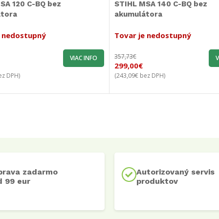
SA 120 C-BQ bez
STIHL MSA 140 C-BQ bez
tora
akumulátora
e nedostupný
Tovar je nedostupný
357,73
€
VIAC INFO
V
299,00
€
243,09
€
z DPH)
(
bez DPH)
prava zadarmo
Autorizovaný servis
 99 eur
produktov