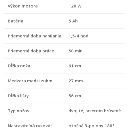
Výkon motora
120 W
Batéria
5 Ah
Priemerná doba nabíjania
1,5-4 hod
Priemerná doba práce
50 min
Dĺžka noža
61 cm
Medzera medzi zubmi
27 mm
Dĺžka lišty
56 cm
Typ nožov
dvojité, laserom brúsené
Nastaviteľná rukoväť
otočná 3-polohy 180°