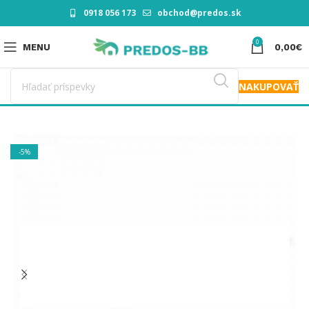
0918 056 173
obchod@predos.sk
0
MENU
0,00
€
NAKUPOVAŤ
-5%