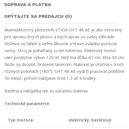
DOPRAVA A PLATBA
OPÝTAJTE SA PREDAJCU (0)
Akumulátorový plotostrih STIGA SHT 48 AE je ako stvorený
pre úpravu živých plotov a iných úprav vo vašej záhrade.
Nožnice sú ľahké a veľmi šikovné a hravo zvládnu porezať
vetvy. Stroj je poháňaný Li-ion batériou. Elektrický motor
vám poskytne výkon 120 W. Nôž má dĺžku 61 cm, lišta 56 cm.
Nože sú dvojité, brúsené laserom. Rukoväť je otočná v troch
rôznych polohách (180°). SHT 48 AE vydrží pracovať približne
50 minút, pričom nabíjanie trvá 1,5 až 4 hodiny.
Batéria a nabíjačka nie sú súčasťou balenia.
Technické parametre
Typ motora
elektrický, batériový