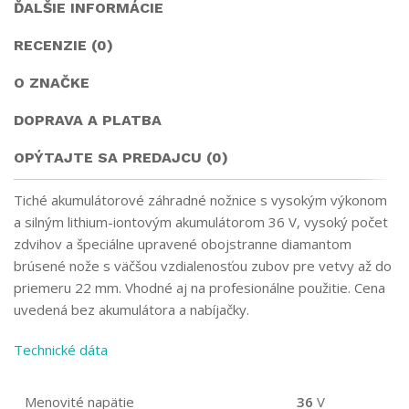
ĎALŠIE INFORMÁCIE
RECENZIE (0)
O ZNAČKE
DOPRAVA A PLATBA
OPÝTAJTE SA PREDAJCU (0)
Tiché akumulátorové záhradné nožnice s vysokým výkonom
a silným lithium-iontovým akumulátorom 36 V, vysoký počet
zdvihov a špeciálne upravené obojstranne diamantom
brúsené nože s väčšou vzdialenosťou zubov pre vetvy až do
priemeru 22 mm. Vhodné aj na profesionálne použitie. Cena
uvedená bez akumulátora a nabíjačky.
Technické dáta
Menovité napätie
36
V