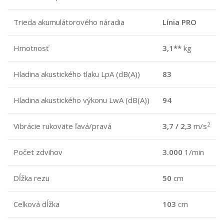
Trieda akumulátorového náradia
Línia PRO
Hmotnosť
3,1**
kg
Hladina akustického tlaku LpA (dB(A))
83
Hladina akustického výkonu LwA (dB(A))
94
2
Vibrácie rukoväte ľavá/pravá
3,7 / 2,3
m/s
Počet zdvihov
3.000
1/min
Dĺžka rezu
50
cm
Celková dĺžka
103
cm