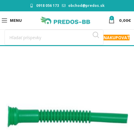
0918 056 173
obchod@predos.sk
0
MENU
0,00
€
NAKUPOVAŤ