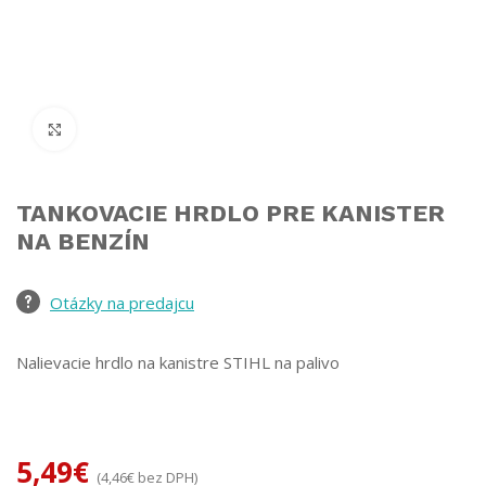
Click to enlarge
TANKOVACIE HRDLO PRE KANISTER
NA BENZÍN
Otázky na predajcu
Nalievacie hrdlo na kanistre STIHL na palivo
5,49
€
(
4,46
€
bez DPH)