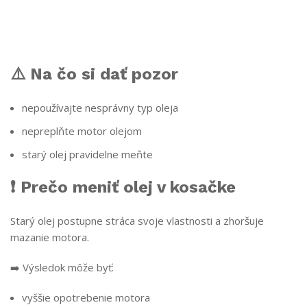
⚠️ Na čo si dať pozor
nepoužívajte nesprávny typ oleja
nepreplňte motor olejom
starý olej pravidelne meňte
❗ Prečo meniť olej v kosačke
Starý olej postupne stráca svoje vlastnosti a zhoršuje
mazanie motora.
➡️ Výsledok môže byť:
vyššie opotrebenie motora