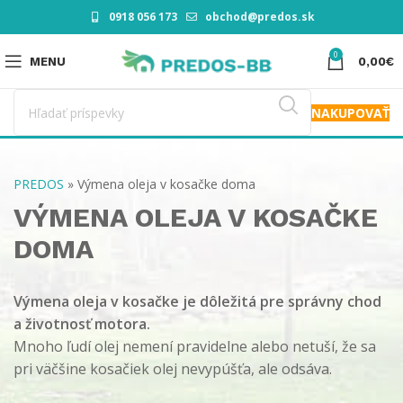
0918 056 173
obchod@predos.sk
0
MENU
0,00
€
NAKUPOVAŤ
PREDOS
»
Výmena oleja v kosačke doma
VÝMENA OLEJA V KOSAČKE
DOMA
Výmena oleja v kosačke je dôležitá pre správny chod
a životnosť motora.
Mnoho ľudí olej nemení pravidelne alebo netuší, že sa
pri väčšine kosačiek olej nevypúšťa, ale odsáva.