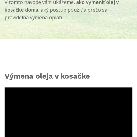
V tomto návode vám ukážeme,
ako vymeniť olej v
kosačke doma
, aký postup použiť a prečo sa
pravidelná výmena oplatí.
Výmena oleja v kosačke