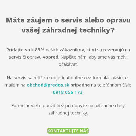
Máte záujem o servis alebo opravu
vašej záhradnej techniky?
Pridajte sa k 85%
našich
zákazníkov
, ktorí sa
rezervujú
na
servis či opravu
vopred
. Napíšte nám, aby sme vás mohli
očakávať.
Na servis sa môžete objednať online cez formulár nižšie, e-
mailom na
obchod@predos.sk
prípadne
na telefónnom čísle
0918 056 173
.
Formulár viete použiť tiež pri dopyte na náhradné diely
záhradnej techniky.
KONTAKTUJTE NÁS