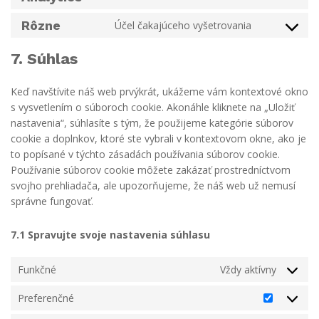
complianz
to
service
Rôzne
Účel čakajúceho vyšetrovania
Consent
google-
to
analytics
7. Súhlas
service
rôzne
Keď navštívite náš web prvýkrát, ukážeme vám kontextové okno
s vysvetlením o súboroch cookie. Akonáhle kliknete na „Uložiť
nastavenia“, súhlasíte s tým, že použijeme kategórie súborov
cookie a doplnkov, ktoré ste vybrali v kontextovom okne, ako je
to popísané v týchto zásadách používania súborov cookie.
Používanie súborov cookie môžete zakázať prostredníctvom
svojho prehliadača, ale upozorňujeme, že náš web už nemusí
správne fungovať.
7.1 Spravujte svoje nastavenia súhlasu
Funkčné
Vždy aktívny
Preferenčné
Preferen