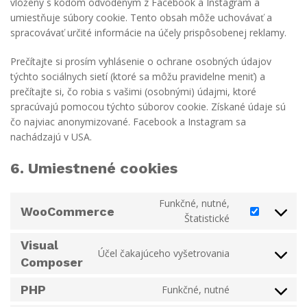
vložený s kódom odvodeným z Facebook a Instagram a
umiestňuje súbory cookie. Tento obsah môže uchovávať a
spracovávať určité informácie na účely prispôsobenej reklamy.
Prečítajte si prosím vyhlásenie o ochrane osobných údajov
týchto sociálnych sietí (ktoré sa môžu pravidelne meniť) a
prečítajte si, čo robia s vašimi (osobnými) údajmi, ktoré
spracúvajú pomocou týchto súborov cookie. Získané údaje sú
čo najviac anonymizované. Facebook a Instagram sa
nachádzajú v USA.
6. Umiestnené cookies
Funkčné, nutné,
WooCommerce
Consent
Štatistické
to
Visual
service
Účel čakajúceho vyšetrovania
Consent
woocommerce
Composer
to
service
PHP
Funkčné, nutné
Consent
visual-