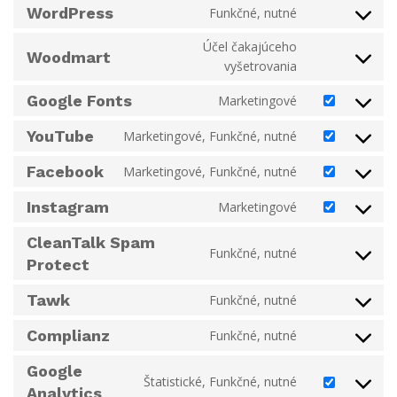
to
WordPress
Funkčné, nutné
composer
Consent
service
to
php
Účel čakajúceho
Woodmart
service
Consent
vyšetrovania
wordpress
to
Google Fonts
Marketingové
service
Consent
woodmart
to
YouTube
Marketingové, Funkčné, nutné
Consent
service
to
google-
Facebook
Marketingové, Funkčné, nutné
Consent
service
fonts
to
youtube
Instagram
Marketingové
Consent
service
to
facebook
CleanTalk Spam
service
Funkčné, nutné
Consent
Protect
instagram
to
service
Tawk
Funkčné, nutné
Consent
cleantalk-
to
Complianz
Funkčné, nutné
spam-
Consent
service
protect
to
tawk
Google
service
Štatistické, Funkčné, nutné
Consent
Analytics