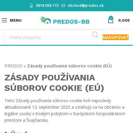
0918 056 173
obchod@predos.sk
0
MENU
0,00
€
NAKUPOVAŤ
PREDOS
»
Zásady používania súborov cookie (EÚ)
ZÁSADY POUŽÍVANIA
SÚBOROV COOKIE (EÚ)
Tieto Zásady používania súborov cookie boli naposledy
aktualizované 12. september 2025 a vzťahujú sa na občanov a
legálne osoby s trvalým pobytom v Európskom hospodárskom
priestore a Švajčiarsku.