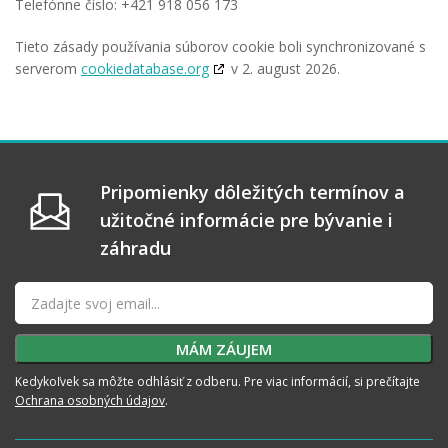
Telefónne číslo: +421 918 056 173
Tieto zásady používania súborov cookie boli synchronizované s
serverom
cookiedatabase.org
v 2. august 2026.
Pripomienky dôležitých termínov a
užitočné informácie pre bývanie i
záhradu
Kedykoľvek sa môžte odhlásiť z odberu. Pre viac informácií, si prečítajte
Ochrana osobných údajov
.