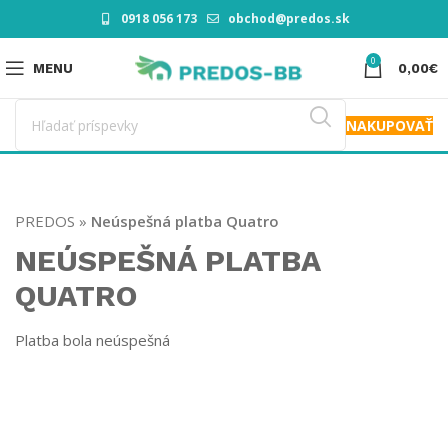
0918 056 173
obchod@predos.sk
0
MENU
0,00
€
NAKUPOVAŤ
PREDOS
»
Neúspešná platba Quatro
NEÚSPEŠNÁ PLATBA
QUATRO
Platba bola neúspešná