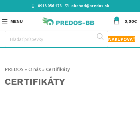
0918 056 173
obchod@predos.sk
0
MENU
0,00
€
NAKUPOVAŤ
PREDOS
»
O nás
»
Certifikáty
CERTIFIKÁTY