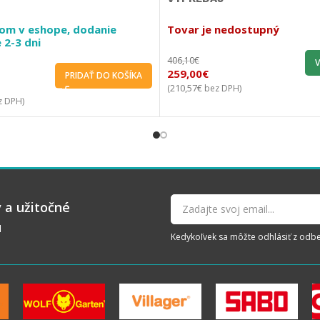
om v eshope, dodanie
Tovar je nedostupný
 2-3 dni
406,10
€
V
259,00
€
PRIDAŤ DO KOŠÍKA
210,57
€
(
bez DPH)
 DPH)
 a užitočné
u
Kedykoľvek sa môžte odhlásiť z odberu