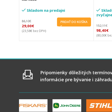
Skladom na predajni
Sklad
zvyčajne
86,10
€
PRIDAŤ DO KOŠÍKA
29,00
€
152,11
€
98,40
€
23,58
€
(
bez DPH)
80,00
€
(
bez
Pripomienky dôležitých termínov
informácie pre bývanie i záhrad