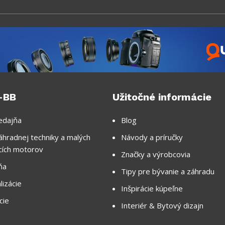
-BB
Užitočné informácie
edajňa
Blog
áhradnej techniky a malých
Návody a príručky
cích motorov
Značky a výrobcovia
ňa
Tipy pre bývanie a záhradu
lizácie
Inšpirácie kúpeľne
cie
Interiér & Bytový dizajn