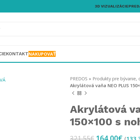
3D VIZUALIZÁCIE
PRED
CIE
KONTAKT
NAKUPOVAŤ
PREDOS
»
Produkty pre bývanie, 
Akrylátová vaňa NEO PLUS 150
Akrylátová v
150×100 s n
164,00
€
321,55
€
(
133,