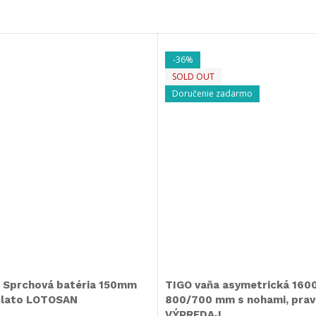
-36%
SOLD OUT
Doručenie zadarmo
Sprchová batéria 150mm
TIGO vaňa asymetrická 1600
zlato LOTOSAN
800/700 mm s nohami, prav
VÝPREDAJ