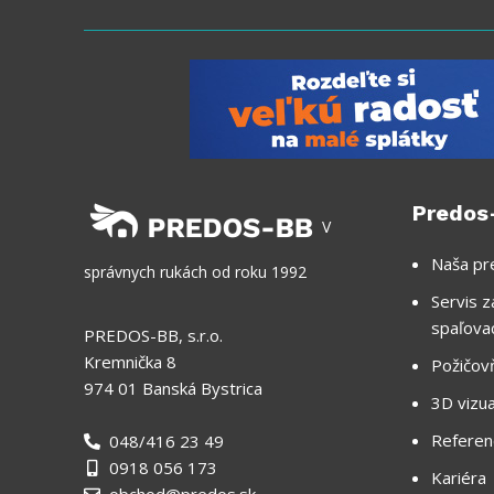
Predos
V
Naša pr
správnych rukách od roku 1992
Servis z
spaľova
PREDOS-BB, s.r.o.
Kremnička 8
Požičov
974 01 Banská Bystrica
3D vizua
Referen
048/416 23 49
0918 056 173
Kariéra
obchod@predos.sk