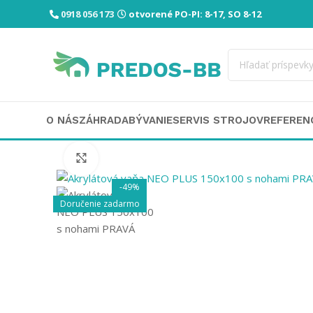
0918 056 173
otvorené PO-PI: 8-17, SO 8-12
O NÁS
ZÁHRADA
BÝVANIE
SERVIS STROJOV
REFEREN
Click to enlarge
-49%
Doručenie zadarmo