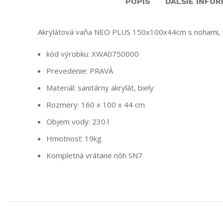
POPIS
ĎALŠIE INFOR
Akrylátová vaňa NEO PLUS 150x100x44cm s nohami, 
kód výrobku: XWA0750000
Prevedenie: PRAVÁ
Materiál: sanitárny akrylát, biely
Rozmery: 160 x 100 x 44 cm
Objem vody: 230 l
Hmotnosť: 19kg
Kompletná vrátane nôh SN7