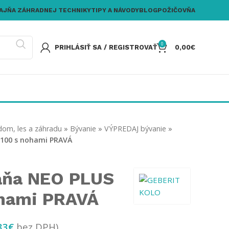
AJŇA ZÁHRADNEJ TECHNIKY
TIPY A NÁVODY
BLOG
POŽIČOVŇA
0
PRIHLÁSIŤ SA / REGISTROVAŤ
0,00
€
dom, les a záhradu
»
Bývanie
»
VÝPREDAJ bývanie
»
×100 s nohami PRAVÁ
aňa NEO PLUS
ohami PRAVÁ
33
€
bez DPH)