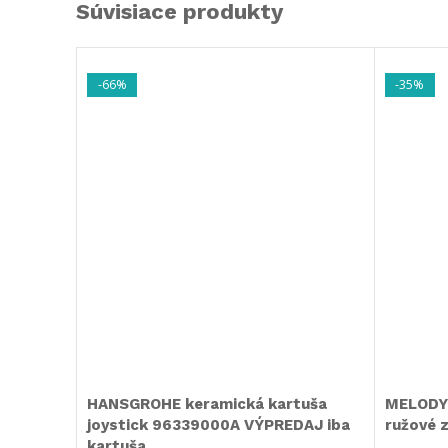
Súvisiace produkty
-66%
-35%
HANSGROHE keramická kartuša
MELODY 
joystick 96339000A VÝPREDAJ iba
ružové 
kartuša