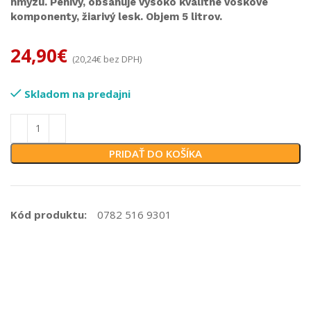
hmyzu. Penivý, obsahuje vysoko kvalitné voskové
komponenty, žiarivý lesk. Objem 5 litrov.
24,90
€
(
20,24
€
bez DPH)
Skladom na predajni
PRIDAŤ DO KOŠÍKA
Kód produktu:
0782 516 9301