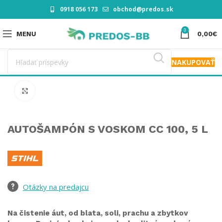
0918 056 173
obchod@predos.sk
0
MENU
0,00
€
NAKUPOVAŤ
Click to enlarge
AUTOŠAMPÓN S VOSKOM CC 100, 5 L
Otázky na predajcu
Na čistenie áut, od blata, soli, prachu a zbytkov