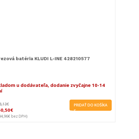
AUFEN PRO závesné WC rimless COMP.
Sprchov
209650000001
kladom u dodávateľa, dodanie zvyčajne 10-14
Skladom 
í
dní
02,22
€
615,00
€
PRIDAŤ DO KOŠÍKA
384,80
€
27,01
€
bez DPH)
312,85
€
(
be