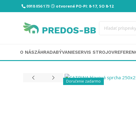
0918 056 173
otvorené PO-PI: 8-17, SO 8-12
O NÁS
ZÁHRADA
BÝVANIE
SERVIS STROJOV
REFEREN
Doručenie zadarmo