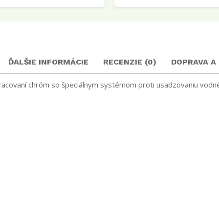
ĎALŠIE INFORMÁCIE
RECENZIE (0)
DOPRAVA A
racovaní chróm so špeciálnym systémom proti usadzovaniu vodn