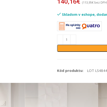
140,16
€
(
113,95
€
bez DPH
Skladom v eshope, dodani
Kód produktu:
LOT LS484