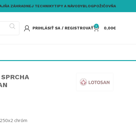
AJŇA ZÁHRADNEJ TECHNIKY
TIPY A NÁVODY
BLOG
POŽIČOVŇA
0
PRIHLÁSIŤ SA / REGISTROVAŤ
0,00
€
 SPRCHA
AN
x250x2 chróm