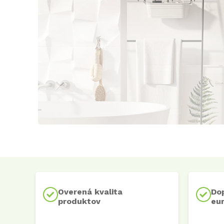
Overená kvalita
Do
produktov
eu