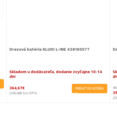
Drezová batéria KLUDI OBJEKTA 325810575
L
8
Skladom u dodávateľa, dodanie zvyčajne 10-14
S
dní
dn
517,83
€
4
A
PRIDAŤ DO KOŠÍKA
421,00
€
3
(
bez DPH)
(