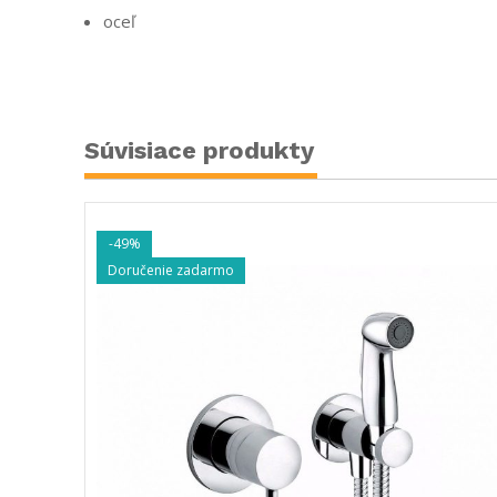
oceľ
Súvisiace produkty
-33%
Doručenie zadarmo