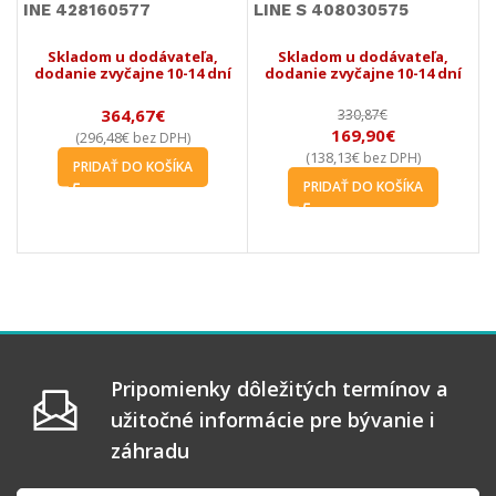
INE 428160577
LINE S 408030575
L
Skladom u dodávateľa,
Skladom u dodávateľa,
dodanie zvyčajne 10-14 dní
dodanie zvyčajne 10-14 dní
364,67
€
330,87
€
169,90
€
296,48
€
(
bez DPH)
138,13
€
(
bez DPH)
PRIDAŤ DO KOŠÍKA
PRIDAŤ DO KOŠÍKA
Pripomienky dôležitých termínov a
užitočné informácie pre bývanie i
záhradu