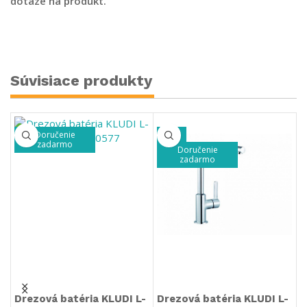
dotaze na produkt.
Súvisiace produkty
Doručenie
-49%
zadarmo
Doručenie
zadarmo
Drezová batéria KLUDI L-
Drezová batéria KLUDI L-
D