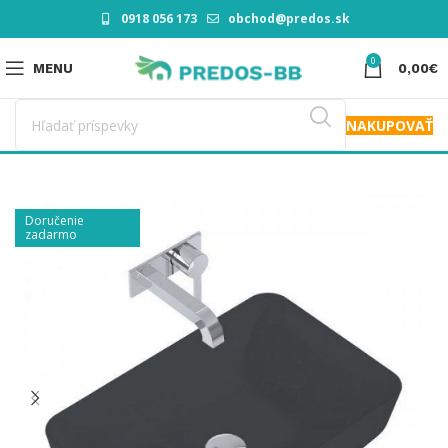
0918 056 173
obchod@predos.sk
0
MENU
0,00
€
NAKUPOVAŤ
Doručenie
zadarmo