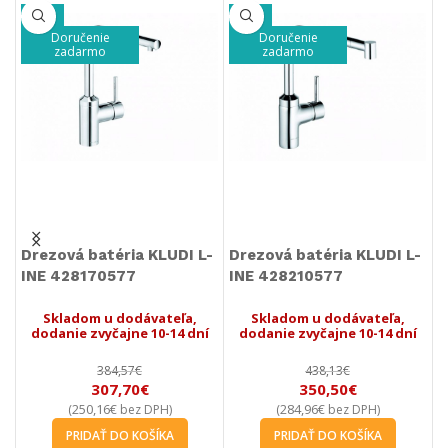
-20%
-20%
Doručenie
Doručenie
zadarmo
zadarmo
Drezová batéria KLUDI L-
Drezová batéria KLUDI L-
D
INE 428170577
INE 428210577
S
Skladom u dodávateľa,
Skladom u dodávateľa,
dodanie zvyčajne 10-14 dní
dodanie zvyčajne 10-14 dní
384,57
€
438,13
€
307,70
€
350,50
€
250,16
€
284,96
€
(
bez DPH)
(
bez DPH)
PRIDAŤ DO KOŠÍKA
PRIDAŤ DO KOŠÍKA