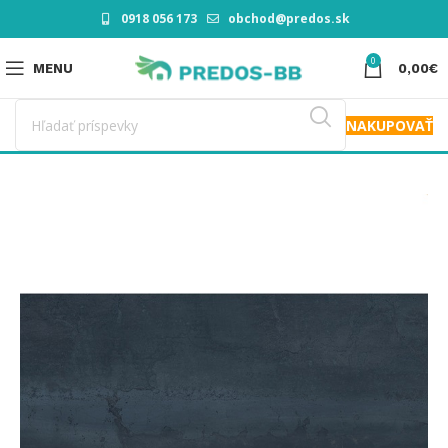
0918 056 173
obchod@predos.sk
0
MENU
0,00
€
NAKUPOVAŤ