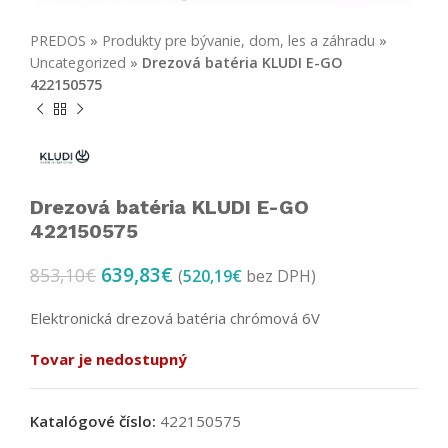
PREDOS
»
Produkty pre bývanie, dom, les a záhradu
»
Uncategorized
»
Drezová batéria KLUDI E-GO
422150575
Drezová batéria KLUDI E-GO
422150575
639,83
€
853,10
€
(
520,19
€
bez DPH)
Elektronická drezová batéria chrómová 6V
Tovar je nedostupný
Katalógové číslo:
422150575