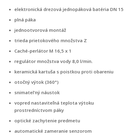
elektronická drezová jednopáková batéria DN 15
plná páka
jednootvorová montáž
trieda prietokového množstva Z
Caché-perlátor M 16,5 x 1
regulátor množstva vody 8,0 l/min.
keramická kartuša s poistkou proti obareniu
otočný výtok (360°)
snimatel’ný náustok
vopred nastaviteľná teplota výtoku
prostredníctvom páky
optické zachytenie predmetu
automatické zameranie senzorom