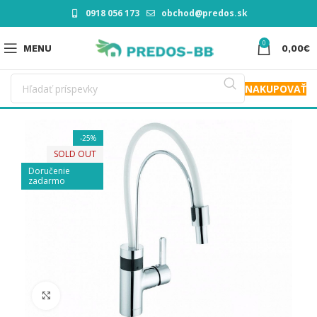
0918 056 173
obchod@predos.sk
0
MENU
0,00
€
NAKUPOVAŤ
-25%
SOLD OUT
Doručenie
zadarmo
Click to enlarge