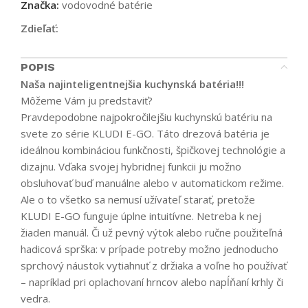
Značka:
vodovodné batérie
Zdieľať:
POPIS
Naša najinteligentnejšia kuchynská batéria!!!
Môžeme Vám ju predstaviť?
Pravdepodobne najpokročilejšiu kuchynskú batériu na
svete zo série KLUDI E-GO. Táto drezová batéria je
ideálnou kombináciou funkčnosti, špičkovej technológie a
dizajnu. Vďaka svojej hybridnej funkcii ju možno
obsluhovať buď manuálne alebo v automatickom režime.
Ale o to všetko sa nemusí užívateľ starať, pretože
KLUDI E-GO funguje úplne intuitívne. Netreba k nej
žiaden manuál. Či už pevný výtok alebo ručne použiteľná
hadicová sprška: v prípade potreby možno jednoducho
sprchový náustok vytiahnuť z držiaka a voľne ho používať
– napríklad pri oplachovaní hrncov alebo napĺňaní krhly či
vedra.