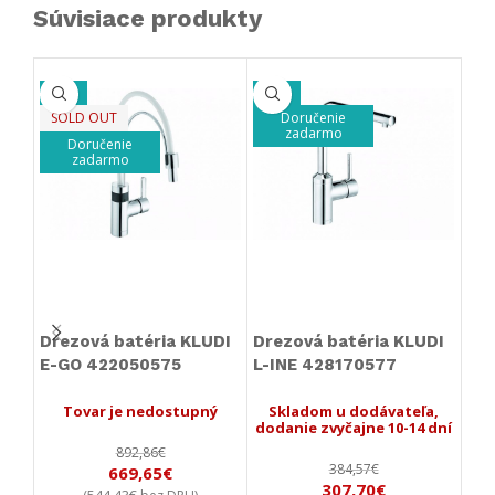
Súvisiace produkty
-25%
-20%
-3
SOLD OUT
Doručenie
zadarmo
Doručenie
zadarmo
Drezová batéria KLUDI
Drezová batéria KLUDI
Dre
E-GO 422050575
L-INE 428170577
LO
Tovar je nedostupný
Skladom u dodávateľa,
S
dodanie zvyčajne 10-14 dní
dod
892,86
€
384,57
€
669,65
€
307,70
€
544,43
€