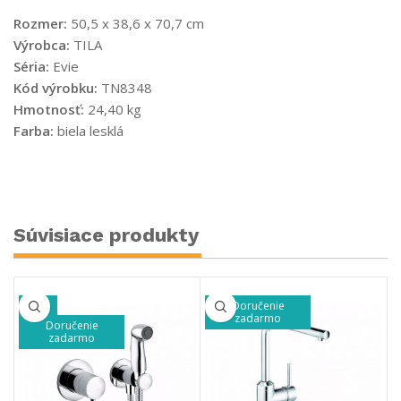
Rozmer:
50,5 x 38,6 x 70,7 cm
Výrobca:
TILA
Séria:
Evie
Kód výrobku:
TN8348
Hmotnosť:
24,40 kg
Farba:
biela lesklá
Súvisiace produkty
Doručenie
-49%
zadarmo
Doručenie
zadarmo