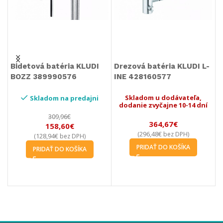
Bidetová batéria KLUDI
Drezová batéria KLUDI L-
D
BOZZ 389990576
INE 428160577
L
Skladom u dodávateľa,
Skladom na predajni
dodanie zvyčajne 10-14 dní
309,96
€
364,67
€
158,60
€
296,48
€
(
bez DPH)
128,94
€
(
bez DPH)
PRIDAŤ DO KOŠÍKA
PRIDAŤ DO KOŠÍKA