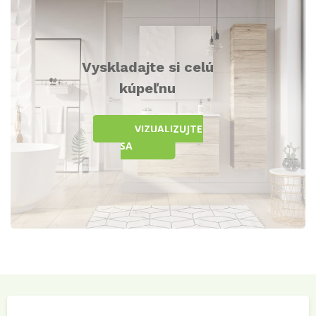
Vyskladajte si celú
kúpeľnu
VIZUALIZUJTE
SA