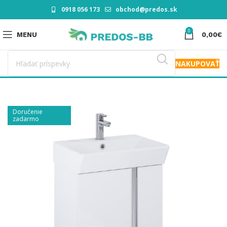
0918 056 173
obchod@predos.sk
0
MENU
0,00
€
NAKUPOVAŤ
Doručenie
zadarmo