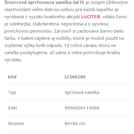
Štvorcová sprchovacia vanička
GATE
je svojimi úžitkovými
vlastnosťami veľmi dobrou voľbou pre každú kúpeľňu. Je
vyrobená z vysoko kvalitného akrylát
LUCITE®
, vďaka čomu
je odolnejšia, stálofarebná, neporézna a s vysokou
povrchovou pevnosťou. Zároveň si zachováva žiarivo bielu
farbu. V balení nájdete aj nožičky, ktoré je možné použiť na
zvýšenie výšky kvôli odpadu. 10 ročná záruka, ktorú na
vaničku poskytujeme, už sama o sebe potvrdzuje kvalitu
výrobku.
Kód
LCS00280
Typ
Sprchová vanička
EAN
9990000119066
Rozmer
80×80 cm