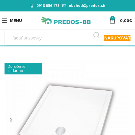
0918 056 173
obchod@predos.sk
0
MENU
0,00
€
NAKUPOVAŤ
Doručenie
zadarmo