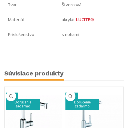
Tvar
Štvorcová
Materiál
akrylát
LUCITE®
Príslušenstvo
s nohami
Súvisiace produkty
-2%
-2%
Doručenie
Doručenie
zadarmo
zadarmo