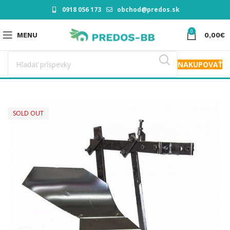
0918 056 173
obchod@predos.sk
0
MENU
0,00
€
NAKUPOVAŤ
SOLD OUT