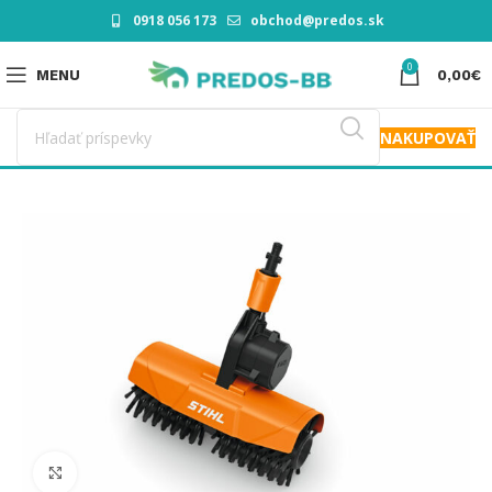
0918 056 173
obchod@predos.sk
0
MENU
0,00
€
NAKUPOVAŤ
Click to enlarge