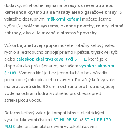
dodávky, sú vhodné najmä na
terasy s drevenou alebo
kamennou krytinou a na fasády alebo garážové brány
. S
voliteľne dostupnými
mäkkými kefami
môžete šetrne
vyčistiť aj
solárne systémy, okenné povrchy, rolety, zimné
záhrady, ako aj lakované a plastové povrchy .
Vďaka
bajonetovej spojke
môžete rotačný kefový valec
rýchlo a jednoducho pripojiť priamo k pištoli, tryskovej tyči
alebo
teleskopickej tryskovej tyči STIHL,
ktorá je k
dispozícii ako príslušenstvo, na vašom
vysokotlakovom
čističi
. Výmena kief je tiež jednoduchá a bez náradia
pomocou rýchloupínacieho uzáveru. Rotačný kefový valec
má
pracovnú šírku 30 cm
a
ochranu proti striekajúcej
vode
na ochranu ľudí a životného prostredia pred
striekajúcou vodou.
Rotačný kefový valec je kompatibilný s elektrickými
vysokotlakovými čističmi
STIHL RE 80
až
STIHL RE 170
PLUS,
ako aj akumulátorovými vysokotlakovými