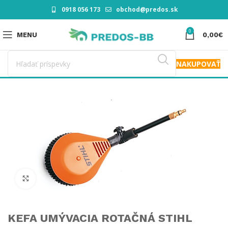
0918 056 173
obchod@predos.sk
0
MENU
0,00
€
NAKUPOVAŤ
Click to enlarge
KEFA UMÝVACIA ROTAČNÁ STIHL