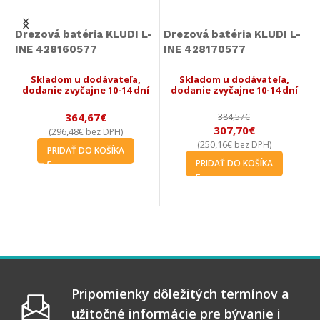
batéria KLUDI L-
Drezová batéria KLUDI L-
Drezová baté
60577
INE 428170577
LINE S 4080
m u dodávateľa,
Skladom u dodávateľa,
Skladom u d
zvyčajne 10-14 dní
dodanie zvyčajne 10-14 dní
dodanie zvyča
364,67
€
384,57
€
330,
307,70
€
169,
,48
€
bez DPH)
250,16
€
138,13
€
(
bez DPH)
(
b
DAŤ DO KOŠÍKA
PRIDAŤ DO KOŠÍKA
PRIDAŤ D
Pripomienky dôležitých termínov a
užitočné informácie pre bývanie i