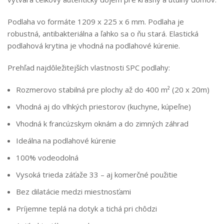
Podlaha vo formáte 1209 x 225 x 6 mm. Podlaha je
robustná, antibakteriálna a ľahko sa o ňu stará. Elastická
podlahová krytina je vhodná na podlahové kúrenie.
Prehľad najdôležitejších vlastnosti SPC podlahy:
Rozmerovo stabilná pre plochy až do 400 m² (20 x 20m)
Vhodná aj do vlhkých priestorov (kuchyne, kúpeľne)
Vhodná k francúzskym oknám a do zimných záhrad
Ideálna na podlahové kúrenie
100% vodeodolná
Vysoká trieda záťaže 33 – aj komerčné použitie
Bez dilatácie medzi miestnosťami
Príjemne teplá na dotyk a tichá pri chôdzi