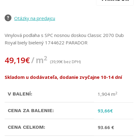
Otázky na predajcu
Vinylová podlaha s SPC nosnou doskou
Classic 2070 Dub
Royal biely bielený 1744622 PARADOR
2
49,19
€
m
(
39,99
€
bez DPH)
Skladom u dodávateľa, dodanie zvyčajne 10-14 dní
2
V BALENÍ:
1,904 m
CENA ZA BALENIE:
93,66
€
CENA CELKOM:
93.66 €