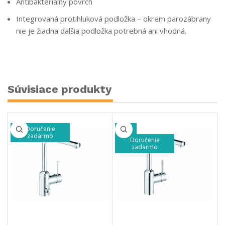
Antibakteriálny povrch
Integrovaná protihluková podložka – okrem parozábrany
nie je žiadna ďalšia podložka potrebná ani vhodná.
Súvisiace produkty
nie
-20%
-49%
mo
Doručenie
Doručenie
zadarmo
zadarmo