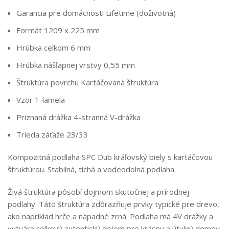
Garancia pre domácnosti
Lifetime (doživotná)
Formát
1209 x 225 mm
Hrúbka celkom
6 mm
Hrúbka nášľapnej vrstvy
0,55 mm
Štruktúra povrchu
Kartáčovaná štruktúra
Vzor
1-lamela
Priznaná drážka
4-stranná V-drážka
Trieda záťaže
23/33
Kompozitná podlaha SPC Dub kráľovský biely s kartáčovou
štruktúrou. Stabilná, tichá a vodeodolná podlaha.
Živá štruktúra pôsobí dojmom skutočnej a prírodnej
podlahy. Táto štruktúra zdôrazňuje prvky typické pre drevo,
ako napríklad hrče a nápadné zrná. Podlaha má 4V drážky a
vytvára celkový autentický dojem pre krásny a útulný domov.