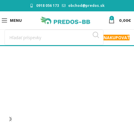
0918 056 173
obchod@predos.sk
0
MENU
0,00
€
NAKUPOVAŤ