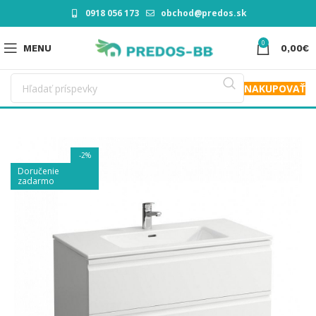
0918 056 173
obchod@predos.sk
0
MENU
0,00
€
NAKUPOVAŤ
-2%
Doručenie
zadarmo