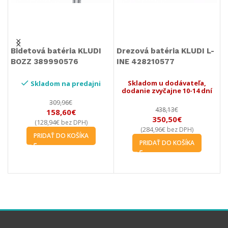
-
Drezová batéria KLUDI
Drezová batéria KLUDI
D
LOGO-NEO 379130575
LOGO-NEO 379240575
O
Skladom u dodávateľa,
Skladom u dodávateľa,
í
dodanie zvyčajne 10-14 dní
dodanie zvyčajne 10-14 dní
180,20
€
175,89
€
119,90
€
117,30
€
97,48
€
95,37
€
(
bez DPH)
(
bez DPH)
PRIDAŤ DO KOŠÍKA
PRIDAŤ DO KOŠÍKA