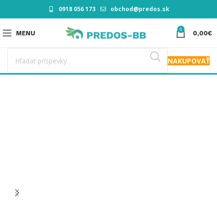
0918 056 173
obchod@predos.sk
0
MENU
0,00
€
NAKUPOVAŤ