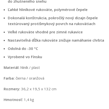
do zhutneného snehu
Ľahké hliníkové rukoväte, polymérové čepele
Dokonalá konštrukcia, pokročilý nový dizajn čepele
textúrovaný protišmykový povrch na rukovätiach
Veľké rukoväte vhodné pre zimné rukavice
Nastaviteľná dĺžka rukoväte znižuje namáhanie chrbta
Odolná do -30 °C
Vyrobené vo Fínsku
Materiál:
hliník / plast
Farba:
čierna / oranžová
Rozmery:
36,2 x 19,5 x 132 cm
Hmotnosť:
1,4 kg