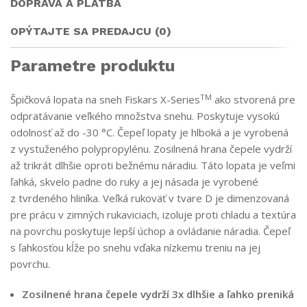
DOPRAVA A PLATBA
OPÝTAJTE SA PREDAJCU (0)
Parametre produktu
TM
Špičková lopata na sneh Fiskars X-Series
ako stvorená pre
odpratávanie veľkého množstva snehu. Poskytuje vysokú
odolnosť až do -30 °C. Čepeľ lopaty je hlboká a je vyrobená
z vystuženého polypropylénu. Zosilnená hrana čepele vydrží
až trikrát dlhšie oproti bežnému náradiu. Táto lopata je veľmi
ľahká, skvelo padne do ruky a jej násada je vyrobené
z tvrdeného hliníka. Veľká rukoväť v tvare D je dimenzovaná
pre prácu v zimných rukaviciach, izoluje proti chladu a textúra
na povrchu poskytuje lepší úchop a ovládanie náradia. Čepeľ
s ľahkosťou kĺže po snehu vďaka nízkemu treniu na jej
povrchu.
Zosilnené hrana čepele vydrží 3x dlhšie a ľahko preniká