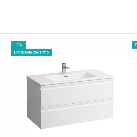
-37%
Doručenie zadarmo