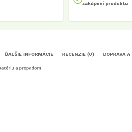
r
zakúpení produktu
ĎALŠIE INFORMÁCIE
RECENZIE (0)
DOPRAVA A
batériu a prepadom