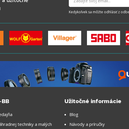
 a užitočné
u
Kedykoľvek sa môžte odhlásiť z odberu
-BB
Užitočné informácie
edajňa
Blog
áhradnej techniky a malých
Návody a príručky