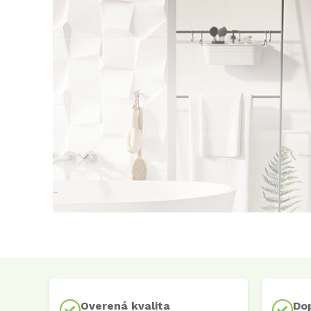
Overená kvalita
Do