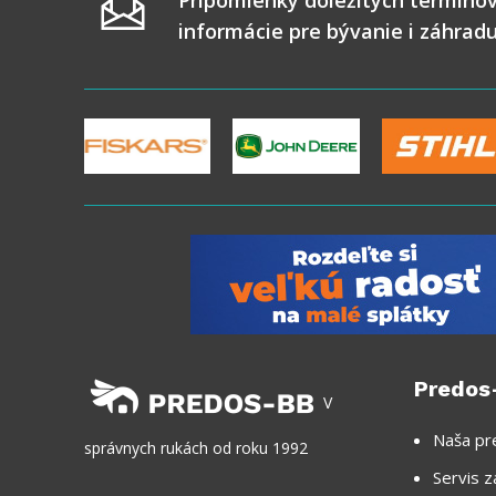
Pripomienky dôležitých termínov
informácie pre bývanie i záhrad
Predos
V
Naša pr
správnych rukách od roku 1992
Servis z