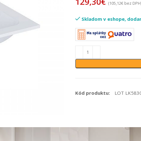
129,30
€
(
105,12
€
bez DPH
Skladom v eshope, dodani
Kód produktu:
LOT LK583