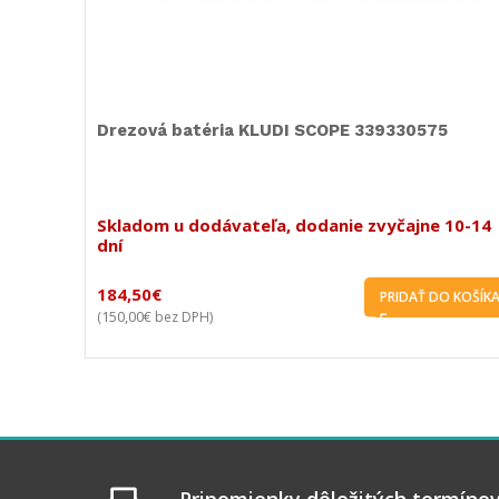
Sprchový set termostat KLUDI FRESHLINE
6709205-00
 10-14
Skladom u dodávateľa, dodanie zvyčajne 10-14
dní
954,48
€
O KOŠÍKA
PRIDAŤ DO KOŠÍK
610,40
€
496,26
€
(
bez DPH)