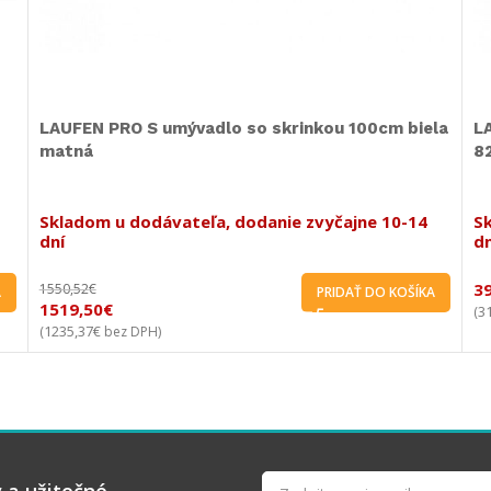
Termostat KLUDI FRESHLINE SHOWER SYSTEM
U
6709005-00
Skladom u dodávateľa, dodanie zvyčajne 10-14
dní
14
6
664,20
€
A
PRIDAŤ DO KOŠÍKA
418,10
€
5
(
339,92
€
(
bez DPH)