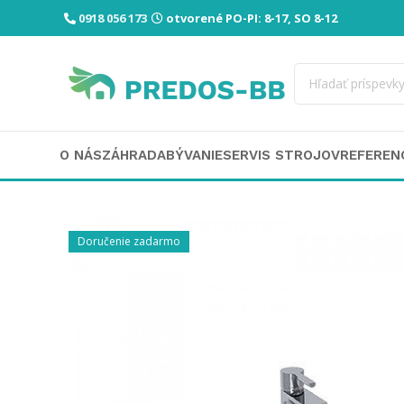
0918 056 173
otvorené PO-PI: 8-17, SO 8-12
O NÁS
ZÁHRADA
BÝVANIE
SERVIS STROJOV
REFEREN
Doručenie zadarmo