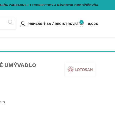
AJŇA ZÁHRADNEJ TECHNIKY
TIPY A NÁVODY
BLOG
POŽIČOVŇA
0
PRIHLÁSIŤ SA / REGISTROVAŤ
0,00
€
É UMÝVADLO
0cm