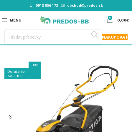
0918 056 173
obchod@predos.sk
0
MENU
0,00
€
NAKUPOVAŤ
-10%
Doručenie
zadarmo