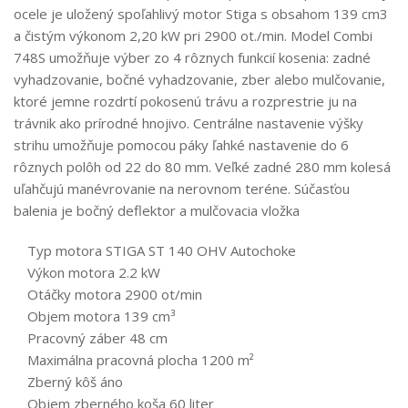
ocele je uložený spoľahlivý motor Stiga s obsahom 139 cm3
a čistým výkonom 2,20 kW pri 2900 ot./min. Model Combi
748S umožňuje výber zo 4 rôznych funkcií kosenia: zadné
vyhadzovanie, bočné vyhadzovanie, zber alebo mulčovanie,
ktoré jemne rozdrtí pokosenú trávu a rozprestrie ju na
trávnik ako prírodné hnojivo. Centrálne nastavenie výšky
strihu umožňuje pomocou páky ľahké nastavenie do 6
rôznych polôh od 22 do 80 mm. Veľké zadné 280 mm kolesá
uľahčujú manévrovanie na nerovnom teréne. Súčasťou
balenia je bočný deflektor a mulčovacia vložka
Typ motora STIGA ST 140 OHV Autochoke
Výkon motora 2.2 kW
Otáčky motora 2900 ot/min
Objem motora 139 cm³
Pracovný záber 48 cm
Maximálna pracovná plocha 1200 m²
Zberný kôš áno
Objem zberného koša 60 liter