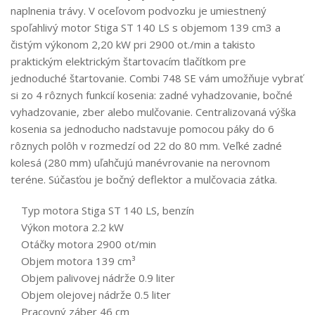
naplnenia trávy. V oceľovom podvozku je umiestnený
spoľahlivý motor Stiga ST 140 LS s objemom 139 cm3 a
čistým výkonom 2,20 kW pri 2900 ot./min a takisto
praktickým elektrickým štartovacím tlačítkom pre
jednoduché štartovanie. Combi 748 SE vám umožňuje vybrať
si zo 4 rôznych funkcií kosenia: zadné vyhadzovanie, bočné
vyhadzovanie, zber alebo mulčovanie. Centralizovaná výška
kosenia sa jednoducho nadstavuje pomocou páky do 6
rôznych polôh v rozmedzí od 22 do 80 mm. Veľké zadné
kolesá (280 mm) uľahčujú manévrovanie na nerovnom
teréne. Súčasťou je bočný deflektor a mulčovacia zátka.
Typ motora Stiga ST 140 LS, benzín
Výkon motora 2.2 kW
Otáčky motora 2900 ot/min
Objem motora 139 cm³
Objem palivovej nádrže 0.9 liter
Objem olejovej nádrže 0.5 liter
Pracovný záber 46 cm