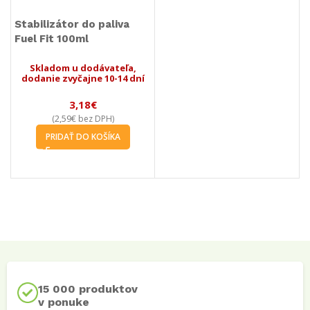
Stabilizátor do paliva
Fuel Fit 100ml
Skladom u dodávateľa,
dodanie zvyčajne 10-14 dní
3,18
€
2,59
€
(
bez DPH)
PRIDAŤ DO KOŠÍKA
15 000 produktov
v ponuke