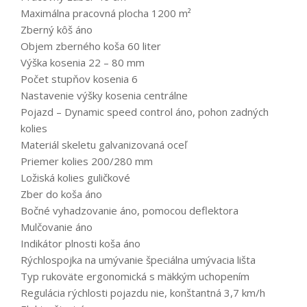
Maximálna pracovná plocha 1200 m²
Zberný kôš áno
Objem zberného koša 60 liter
Výška kosenia 22 – 80 mm
Počet stupňov kosenia 6
Nastavenie výšky kosenia centrálne
Pojazd – Dynamic speed control áno, pohon zadných
kolies
Materiál skeletu galvanizovaná oceľ
Priemer kolies 200/280 mm
Ložiská kolies guličkové
Zber do koša áno
Bočné vyhadzovanie áno, pomocou deflektora
Mulčovanie áno
Indikátor plnosti koša áno
Rýchlospojka na umývanie špeciálna umývacia lišta
Typ rukoväte ergonomická s mäkkým uchopením
Regulácia rýchlosti pojazdu nie, konštantná 3,7 km/h