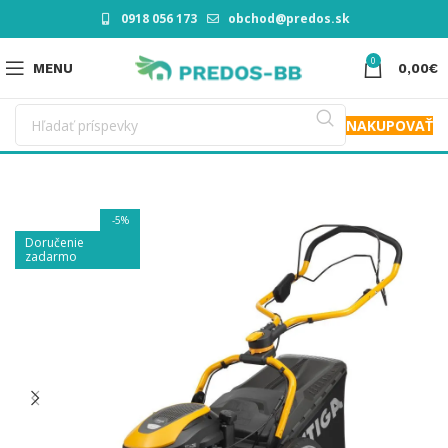
0918 056 173
obchod@predos.sk
0
MENU
0,00
€
NAKUPOVAŤ
-5%
Doručenie
zadarmo