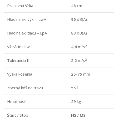
Pracovná šírka
46
cm
Hladina ak. výk. – LwA
96
dB(A)
Hladina ak. tlaku – LpA
83
dB(A)
2
Vibrácie ahw
4,4
m/s
2
Tolerancia K
2,2
m/s
Výška kosenia
25-75
mm
Zberný kôš na trávu
55
l
Hmotnosť
29
kg
Štart / Stop
HS / MS