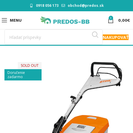
0918 056 173
obchod@predos.sk
0
MENU
0,00
€
NAKUPOVAŤ
SOLD OUT
Doručenie
zadarmo