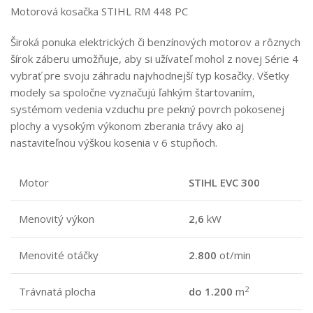
Motorová kosačka STIHL RM 448 PC
Široká ponuka elektrických či benzínových motorov a rôznych
šírok záberu umožňuje, aby si užívateľ mohol z novej Série 4
vybrať pre svoju záhradu najvhodnejší typ kosačky. Všetky
modely sa spoločne vyznačujú ľahkým štartovaním,
systémom vedenia vzduchu pre pekný povrch pokosenej
plochy a vysokým výkonom zberania trávy ako aj
nastaviteľnou výškou kosenia v 6 stupňoch.
Motor
STIHL EVC 300
Menovitý výkon
2,6
kW
Menovité otáčky
2.800
ot/min
2
Trávnatá plocha
do 1.200
m