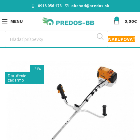
0918 056 173
obchod@predos.sk
0
MENU
0,00
€
NAKUPOVAŤ
-21%
Doručenie
zadarmo