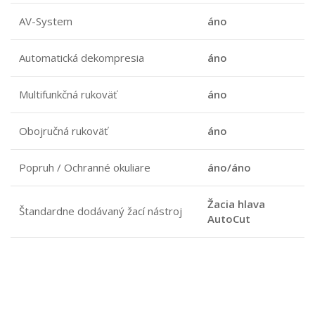
AV-System
áno
Automatická dekompresia
áno
Multifunkčná rukoväť
áno
Obojručná rukoväť
áno
Popruh / Ochranné okuliare
áno/áno
Žacia hlava
Štandardne dodávaný žací nástroj
AutoCut