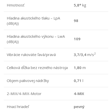
Hmotnosť
5,8*
kg
Hladina akustického tlaku – LpA
98
(dB(A))
Hladina akustického výkonu – LwA
109
(dB(A))
2
Vibrácie rukoväte ľavá/pravá
3,7/3,4
m/s
Celková dĺžka bez rezného nástroja
1,80
m
Objem palivovej nádržky
0,71
l
2-MIX/4-MIX-Motor
4-MIX
Hnací hriadeľ
pevný