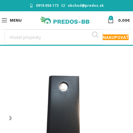
0918 056 173
obchod@predos.sk
0
MENU
0,00
€
NAKUPOVAŤ