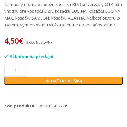
Náhradný nôž na bubnovú kosačku BDR univerzálny Ø14 mm
vhodný pre kosačku LIZA, kosačku LUCINA, kosačku LUCINA
MAX, kosačku SAMSON, kosačku AGATHA, veľkosť otvoru Ø
14 mm, vymedzovaciu vložku je nutné objednať osobitne
4,50
€
(
3,66
€
bez DPH)
Skladom na predajni
PRIDAŤ DO KOŠÍKA
Kód produktu:
V3000800216