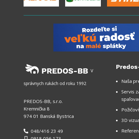
Predos
V
Naša pr
správnych rukách od roku 1992
Servis z
spaľova
PREDOS-BB, s.r.o.
Kremnička 8
Požičov
974 01 Banská Bystrica
3D vizua
Referen
048/416 23 49
0918 056 173