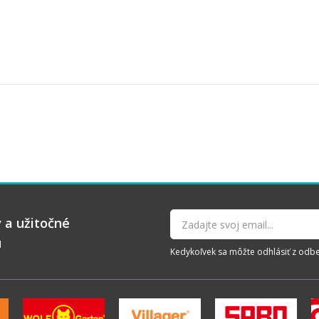
 a užitočné
u
Kedykoľvek sa môžte odhlásiť z odberu