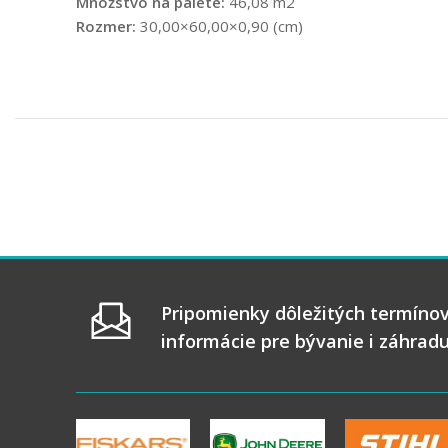
Množstvo na palete:
46,08 m2
Rozmer:
30,00×60,00×0,90 (cm)
Pripomienky dôležitých termínov
informácie pre bývanie i záhrad