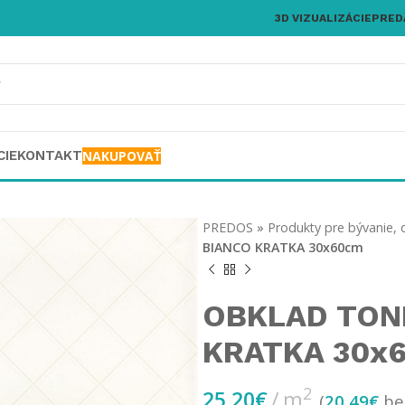
3D VIZUALIZÁCIE
PRED
CIE
KONTAKT
NAKUPOVAŤ
PREDOS
»
Produkty pre bývanie, 
BIANCO KRATKA 30x60cm
OBKLAD TON
KRATKA 30x
2
25,20
€
m
(
20,49
€
be