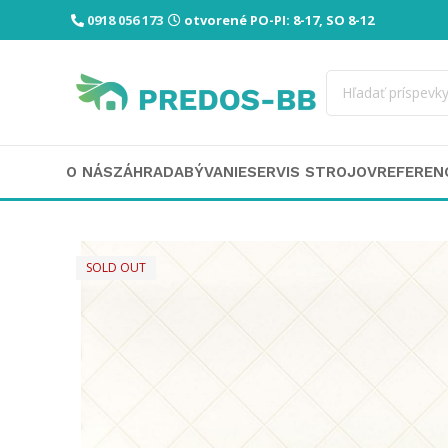
0918 056 173
otvorené PO-PI: 8-17, SO 8-12
O NÁS
ZÁHRADA
BÝVANIE
SERVIS STROJOV
REFEREN
SOLD OUT