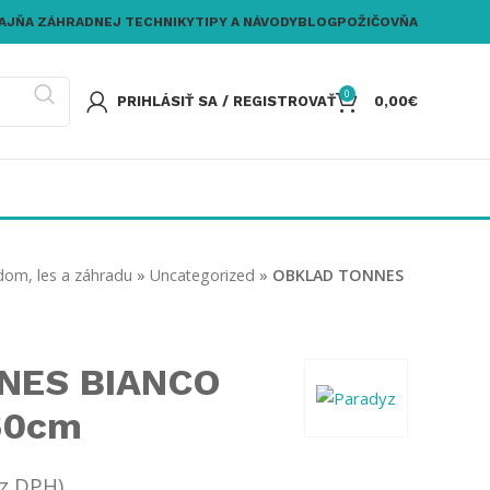
AJŇA ZÁHRADNEJ TECHNIKY
TIPY A NÁVODY
BLOG
POŽIČOVŇA
0
PRIHLÁSIŤ SA / REGISTROVAŤ
0,00
€
dom, les a záhradu
»
Uncategorized
»
OBKLAD TONNES
NES BIANCO
60cm
z DPH)