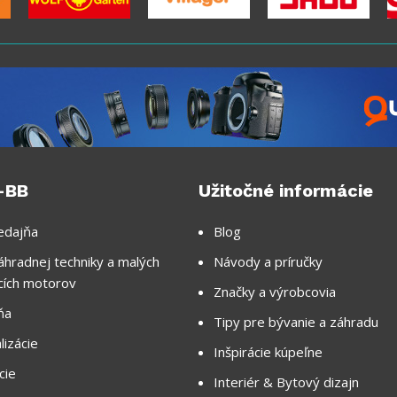
-BB
Užitočné informácie
edajňa
Blog
áhradnej techniky a malých
Návody a príručky
cích motorov
Značky a výrobcovia
ňa
Tipy pre bývanie a záhradu
lizácie
Inšpirácie kúpeľne
cie
Interiér & Bytový dizajn