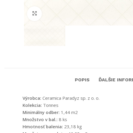
Click to enlarge
POPIS
ĎALŠIE INFOR
Výrobca:
Ceramica Paradyz sp. z o. o.
Kolekcia:
Tonnes
Minimálny odber:
1,44 m2
Množstvo v bal.:
8 ks
Hmotnosť balenia:
23,18 kg