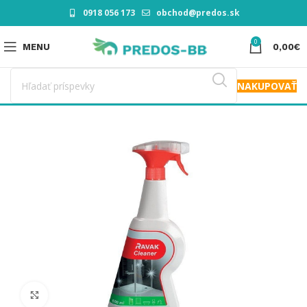
0918 056 173
obchod@predos.sk
0
MENU
0,00
€
NAKUPOVAŤ
Click to enlarge