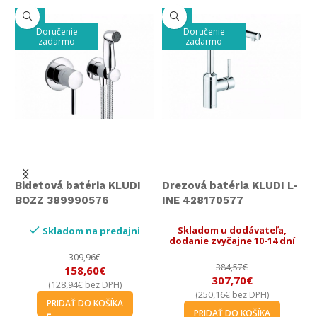
Doručenie
D
-20%
zadarmo
z
Doručenie
zadarmo
rezová batéria KLUDI L-
Drezová batéria KLUDI
Drezo
NE 428170577
OBJEKTA 325810575
SCOP
Skladom u dodávateľa,
Skladom u dodávateľa,
Sk
dodanie zvyčajne 10-14 dní
dodanie zvyčajne 10-14 dní
doda
517,83
€
384,57
€
307,70
€
421,00
€
(
bez DPH)
250,16
€
(
bez DPH)
PRIDAŤ DO KOŠÍKA
PRIDAŤ DO KOŠÍKA