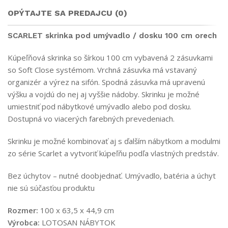
OPÝTAJTE SA PREDAJCU (0)
SCARLET skrinka pod umývadlo / dosku 100 cm orech
Kúpeľňová skrinka so šírkou 100 cm vybavená 2 zásuvkami
so Soft Close systémom. Vrchná zásuvka má vstavaný
organizér a výrez na sifón. Spodná zásuvka má upravenú
výšku a vojdú do nej aj vyššie nádoby. Skrinku je možné
umiestniť pod nábytkové umývadlo alebo pod dosku.
Dostupná vo viacerých farebných prevedeniach.
Skrinku je možné kombinovať aj s ďalším nábytkom a modulmi
zo série Scarlet a vytvoriť kúpeľňu podľa vlastných predstáv.
Bez úchytov – nutné doobjednať. Umývadlo, batéria a úchyt
nie sú súčasťou produktu
Rozmer:
100 x 63,5 x 44,9 cm
Výrobca:
LOTOSAN NÁBYTOK