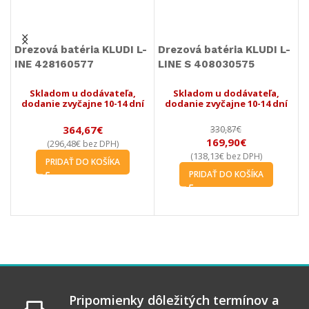
-
Drezová batéria KLUDI
Drezová batéria KLUDI
L
LOGO-NEO 379240575
OBJEKTA 325810575
s
m
Skladom u dodávateľa,
Skladom u dodávateľa,
í
dodanie zvyčajne 10-14 dní
dodanie zvyčajne 10-14 dní
517,83
€
175,89
€
117,30
€
421,00
€
(
bez DPH)
95,37
€
(
bez DPH)
PRIDAŤ DO KOŠÍKA
PRIDAŤ DO KOŠÍKA
Pripomienky dôležitých termínov a