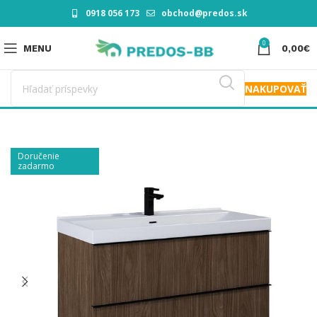
0918 056 173
obchod@predos.sk
0
MENU
0,00
€
NAKUPOVAŤ
Doručenie
zadarmo