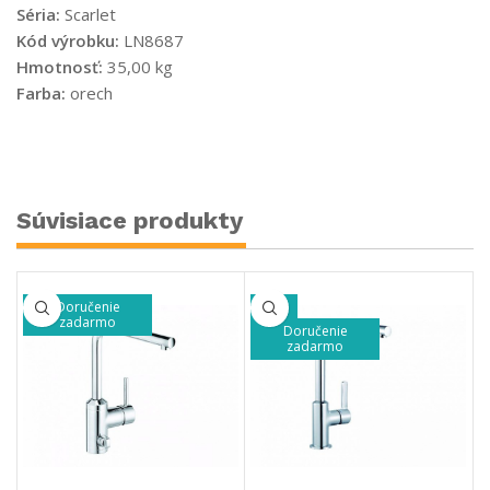
Séria:
Scarlet
Kód výrobku:
LN8687
Hmotnosť:
35,00 kg
Farba:
orech
Súvisiace produkty
Doručenie
-33%
zadarmo
Doručenie
zadarmo