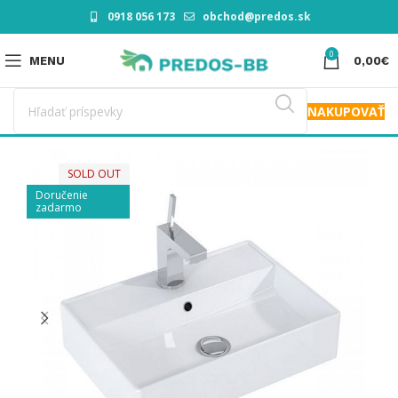
0918 056 173
obchod@predos.sk
0
MENU
0,00
€
NAKUPOVAŤ
SOLD OUT
Doručenie
zadarmo