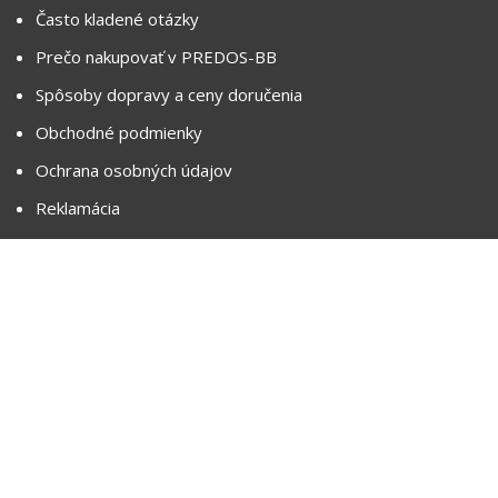
Často kladené otázky
Prečo nakupovať v PREDOS-BB
Spôsoby dopravy a ceny doručenia
Obchodné podmienky
Ochrana osobných údajov
Reklamácia
Ako nakupovať na splátky
Zásady používania súborov cookie
Vylúčenie zodpovednosti
Copyright 2026 PREDOS-BB, s.r.o. | Made by
Merineo &
AXIM