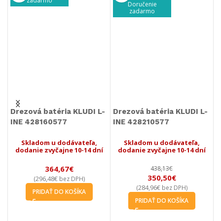
zadarmo
Doručenie
zadarmo
Drezová batéria KLUDI L-
Drezová batéria KLUDI L-
D
INE 428160577
INE 428210577
L
Skladom u dodávateľa,
Skladom u dodávateľa,
dodanie zvyčajne 10-14 dní
dodanie zvyčajne 10-14 dní
364,67
€
438,13
€
350,50
€
296,48
€
(
bez DPH)
284,96
€
(
bez DPH)
PRIDAŤ DO KOŠÍKA
PRIDAŤ DO KOŠÍKA