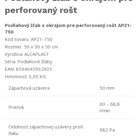
perforovaný rošt
Podlahový žľab s okrajom pre perforovaný rošt APZ1-
750
Kód tovaru: APZ1-750
Rozmer: 50 x 50 x 50 cm
Výrobca: ALCAPLAST
Séria: Podlahové žľaby
EAN: 8594045932935
Hmotnosť: 3,30 KG
Zápachová uzávera
50 mm
60 – 68,8
Prietok
l/min
Odolnosť zápachovej uzávery proti
982 Pa
tlaku