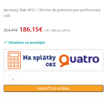
Sprchový žľab APZ1-750 mm do priestoru pre perforovaný
rošt
186,15
€
254,41
€
(
151,34
€
bez DPH)
Skladom na predajni
PRIDAŤ DO KOŠÍKA