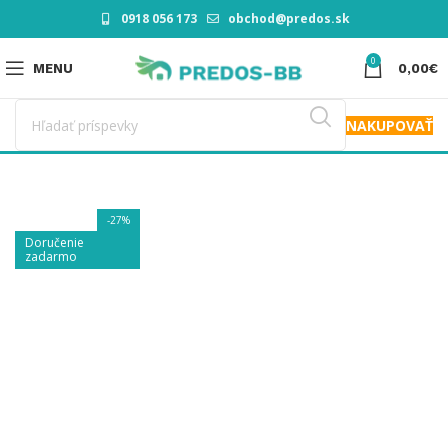
0918 056 173
obchod@predos.sk
0
MENU
0,00
€
NAKUPOVAŤ
-27%
Doručenie
zadarmo