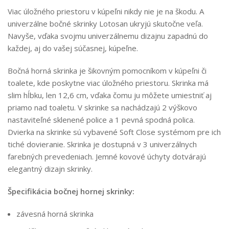
Viac úložného priestoru v kúpeľni nikdy nie je na škodu. A
univerzálne bočné skrinky Lotosan ukryjú skutočne veľa.
Navyše, vďaka svojmu univerzálnemu dizajnu zapadnú do
každej, aj do vašej súčasnej, kúpeľne.
Bočná horná skrinka je šikovným pomocníkom v kúpeľni či
toalete, kde poskytne viac úložného priestoru. Skrinka má
slim hĺbku, len 12,6 cm, vďaka čomu ju môžete umiestniť aj
priamo nad toaletu. V skrinke sa nachádzajú 2 výškovo
nastaviteľné sklenené police a 1 pevná spodná polica.
Dvierka na skrinke sú vybavené Soft Close systémom pre ich
tiché dovieranie. Skrinka je dostupná v 3 univerzálnych
farebných prevedeniach. Jemné kovové úchyty dotvárajú
elegantný dizajn skrinky.
Špecifikácia bočnej hornej skrinky:
závesná horná skrinka