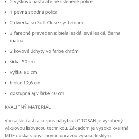
2 výškovo nastaviteľné sklenené police
1 pevná spodná polica
2 dvierka so Soft Close systémom
3 farebné prevedenia: biela lesklá, sivá lesklá, čierna
matná
2 kovové úchyty vo farbe chróm
šírka: 50 cm
výška: 80 cm
hĺbka: 12,6 cm
dostupná aj v šírke 40 cm
KVALITNÝ MATERIÁL
Vonkajšie časti a korpus nábytku LOTOSAN je vyrobený
vákuovou lisovacou technikou. Základom je vysoko kvalitná
MDF doska s povrchovou úpravou vysoko lesklým