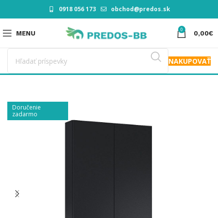
0918 056 173
obchod@predos.sk
0
MENU
0,00
€
NAKUPOVAŤ
Doručenie
zadarmo