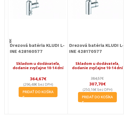
-
Drezová batéria KLUDI L-
Drezová batéria KLUDI L-
D
INE 428170577
INE 428210577
S
Skladom u dodávateľa,
Skladom u dodávateľa,
í
dodanie zvyčajne 10-14 dní
dodanie zvyčajne 10-14 dní
384,57
€
438,13
€
307,70
€
350,50
€
250,16
€
284,96
€
(
bez DPH)
(
bez DPH)
PRIDAŤ DO KOŠÍKA
PRIDAŤ DO KOŠÍKA