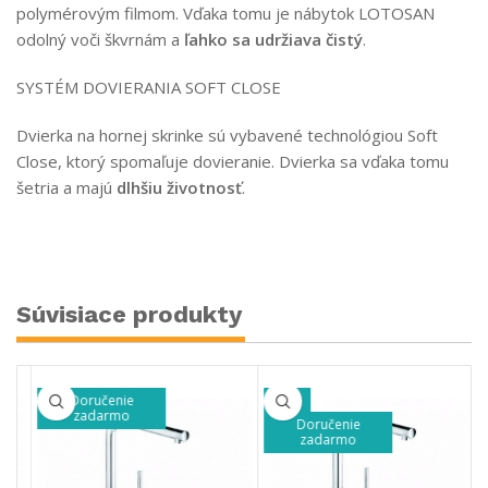
polymérovým filmom. Vďaka tomu je nábytok LOTOSAN
odolný voči škvrnám a
ľahko sa udržiava čistý
.
SYSTÉM DOVIERANIA SOFT CLOSE
Dvierka na hornej skrinke sú vybavené technológiou Soft
Close, ktorý spomaľuje dovieranie. Dvierka sa vďaka tomu
šetria a majú
dlhšiu životnosť
.
Súvisiace produkty
-20%
-20%
Doručenie
Doručenie
zadarmo
zadarmo