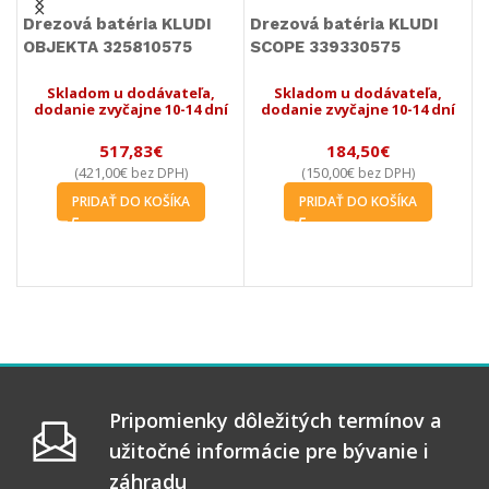
Drezová batéria KLUDI
Drezová batéria KLUDI
L
OBJEKTA 325810575
SCOPE 339330575
s
m
Skladom u dodávateľa,
Skladom u dodávateľa,
dodanie zvyčajne 10-14 dní
dodanie zvyčajne 10-14 dní
517,83
€
184,50
€
421,00
€
150,00
€
(
bez DPH)
(
bez DPH)
PRIDAŤ DO KOŠÍKA
PRIDAŤ DO KOŠÍKA
Pripomienky dôležitých termínov a
užitočné informácie pre bývanie i
záhradu