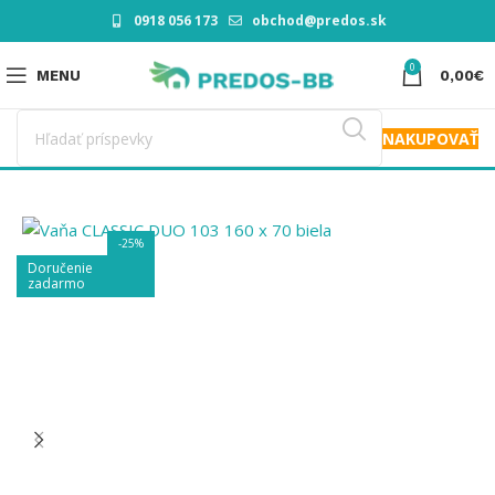
0918 056 173
obchod@predos.sk
0
MENU
0,00
€
NAKUPOVAŤ
-25%
Doručenie
zadarmo