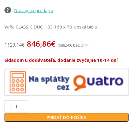
Otázky na predajcu
Vaňa CLASSIC DUO 103 160 x 70 alpská biela
846,86
€
1129,14
€
(
688,50
€
bez DPH)
Skladom u dodávateľa, dodanie zvyčajne 10-14 dní
PRIDAŤ DO KOŠÍKA