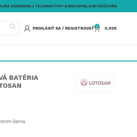
AJŇA ZÁHRADNEJ TECHNIKY
TIPY A NÁVODY
BLOG
POŽIČOVŇA
0
PRIHLÁSIŤ SA / REGISTROVAŤ
0,00
€
VÁ BATÉRIA
OTOSAN
50mm čierna