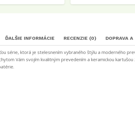
ĎALŠIE INFORMÁCIE
RECENZIE (0)
DOPRAVA A
ťou série, ktorá je stelesnením vybraného štýlu a moderného pre
hytom Vám svojím kvalitným prevedením a keramickou kartušou zai
atérie.