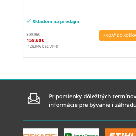
Skladom na predajni
309,96
€
PRIDAŤ DO KOŠÍK
158,60
€
128,94
€
(
bez DPH)
Pripomienky dôležitých termínov
informácie pre bývanie i záhrad