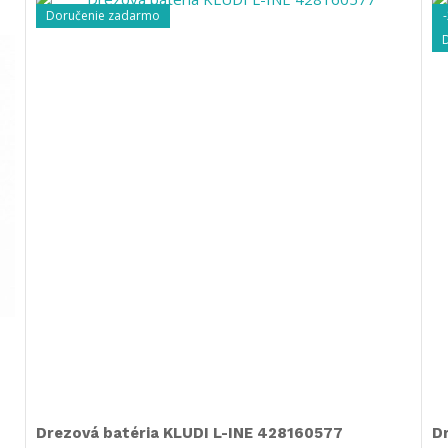
Doručenie zadarmo
Drezová batéria KLUDI L-INE 428160577
D