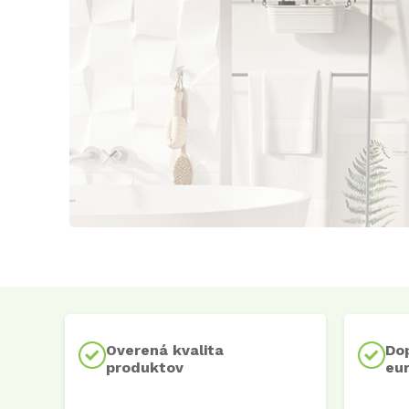
Overená kvalita
Do
produktov
eu