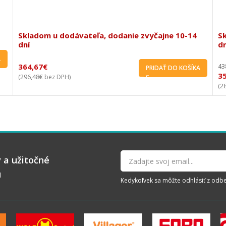
Skladom u dodávateľa, dodanie zvyčajne 10-14
S
dní
dn
A
364,67
€
43
PRIDAŤ DO KOŠÍKA
3
296,48
€
(
bez DPH)
2
(
 a užitočné
u
Kedykoľvek sa môžte odhlásiť z odberu