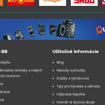
-BB
Užitočné informácie
edajňa
Blog
áhradnej techniky a malých
Návody a príručky
cích motorov
Značky a výrobcovia
ňa
Tipy pre bývanie a záhradu
lizácie
Inšpirácie kúpeľne
cie
Interiér & Bytový dizajn