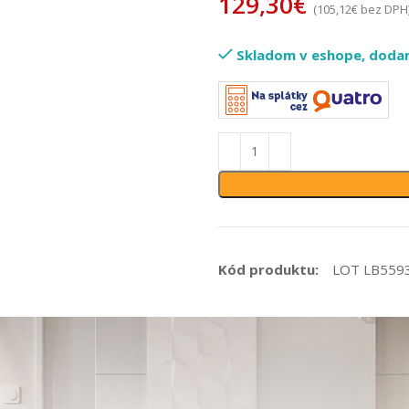
129,30
€
(
105,12
€
bez DPH
Skladom v eshope, dodani
Kód produktu:
LOT LB559