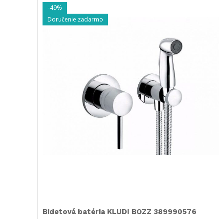
-49%
Doručenie zadarmo
Bidetová batéria KLUDI BOZZ 389990576