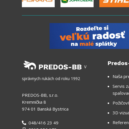
Predos
V
Naša pr
správnych rukách od roku 1992
Servis z
spaľova
PREDOS-BB, s.r.o.
Kremnička 8
Požičov
974 01 Banská Bystrica
3D vizua
Referen
048/416 23 49