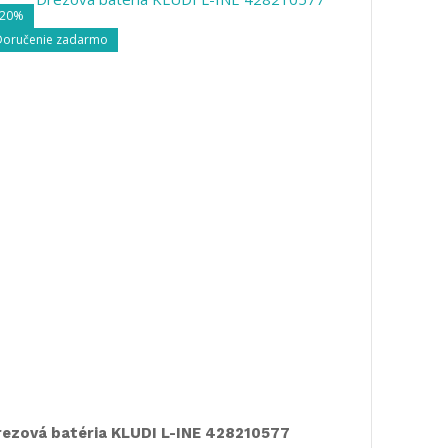
-20%
Doručeni
Doručenie zadarmo
rezová batéria KLUDI L-INE 428210577
Drezová