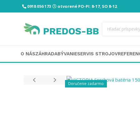
0918 056 173
otvorené PO-PI: 8-17, SO 8-12
O NÁS
ZÁHRADA
BÝVANIE
SERVIS STROJOV
REFEREN
Doručenie zadarmo