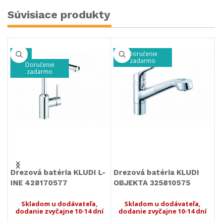
Súvisiace produkty
Doručenie
-20%
zadarmo
Doručenie
zadarmo
Drezová batéria KLUDI L-
Drezová batéria KLUDI
D
INE 428170577
OBJEKTA 325810575
S
Skladom u dodávateľa,
Skladom u dodávateľa,
dodanie zvyčajne 10-14 dní
dodanie zvyčajne 10-14 dní