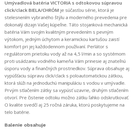
Umývadlová batéria VICTORIA s odtokovou súpravou
click/clack BIELA/CHRÓM
je súčasťou série, ktorá je
stelesnením vybraného štýlu a moderného prevedenia pre
dokonalý dizajn Vašej kúpeľne. Táto stojanková mechanická
batéria Vám svojím kvalitným prevedením s pevným
výtokom, jedným úchytom a keramickou kartušou zaistí
komfort pri jej každodennom používaní. Perlátor s
regulátorom prietoku vody až na 4,5 l/min a so systémom
proti usádzaniu vodného kameňa Vám prinesie aj znateľnú
úsporu vody a finančných prostriedkov. Súprava obsahuje aj
vypúšťaciu súpravu click/clack s poloautomatickou zátkou,
ktorá slúži na jednoduchú manipuláciu s vodou v umývadle.
Prvým stlačením zátky sa vypúsť uzavrie, druhým stlačením
otvorí. Pre čistenie odtoku možno zátku ľahko odskrutkovať.
O kvalite svedčí aj 25 ročná záruka, ktorú poskytujeme na
telo batérie.
Balenie obsahuje