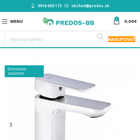
0918 056 173
obchod@predos.sk
0
MENU
0,00
€
NAKUPOVAŤ
Doručenie
zadarmo