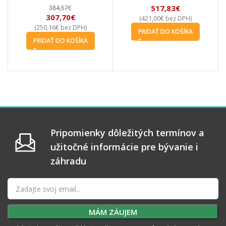
517,83
€
384,57
€
307,70
€
421,00
€
(
bez DPH)
250,16
€
(
bez DPH)
PRIDAŤ DO KOŠÍKA
PRIDAŤ DO KOŠÍKA
Pripomienky dôležitých termínov a
užitočné informácie pre bývanie i
záhradu