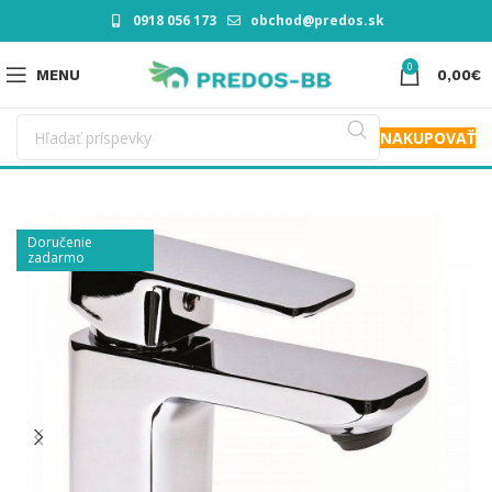
0918 056 173
obchod@predos.sk
0
MENU
0,00
€
NAKUPOVAŤ
Doručenie
zadarmo