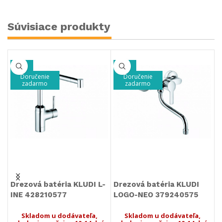
Súvisiace produkty
Doručenie
-33%
zadarmo
Doručenie
zadarmo
 KLUDI L-
Drezová batéria KLUDI
Drezová batéria KL
LOGO-NEO 379240575
OBJEKTA 32574057
ávateľa,
Skladom u dodávateľa,
Skladom u dodávate