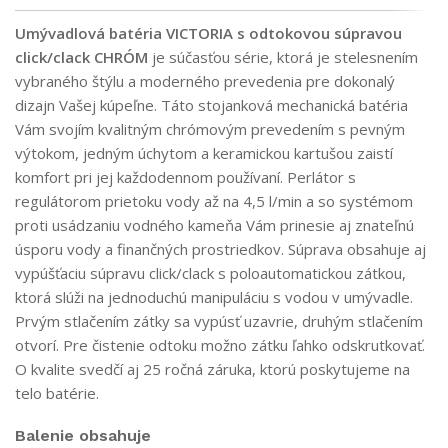
Umývadlová batéria VICTORIA s odtokovou súpravou
click/clack CHRÓM
je súčasťou série, ktorá je stelesnením
vybraného štýlu a moderného prevedenia pre dokonalý
dizajn Vašej kúpeľne. Táto stojanková mechanická batéria
Vám svojím kvalitným chrómovým prevedením s pevným
výtokom, jedným úchytom a keramickou kartušou zaistí
komfort pri jej každodennom používaní. Perlátor s
regulátorom prietoku vody až na 4,5 l/min a so systémom
proti usádzaniu vodného kameňa Vám prinesie aj znateľnú
úsporu vody a finančných prostriedkov. Súprava obsahuje aj
vypúšťaciu súpravu click/clack s poloautomatickou zátkou,
ktorá slúži na jednoduchú manipuláciu s vodou v umývadle.
Prvým stlačením zátky sa vypúsť uzavrie, druhým stlačením
otvorí. Pre čistenie odtoku možno zátku ľahko odskrutkovať.
O kvalite svedčí aj 25 ročná záruka, ktorú poskytujeme na
telo batérie.
Balenie obsahuje